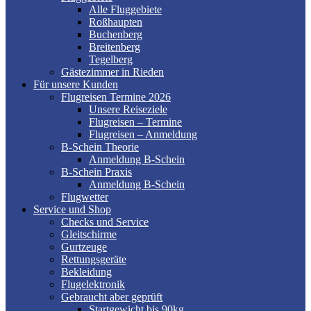
Alle Fluggebiete
Roßhaupten
Buchenberg
Breitenberg
Tegelberg
Gästezimmer in Rieden
Für unsere Kunden
Flugreisen Termine 2026
Unsere Reiseziele
Flugreisen – Termine
Flugreisen – Anmeldung
B-Schein Theorie
Anmeldung B-Schein
B-Schein Praxis
Anmeldung B-Schein
Flugwetter
Service und Shop
Checks und Service
Gleitschirme
Gurtzeuge
Rettungsgeräte
Bekleidung
Flugelektronik
Gebraucht aber geprüft
Startgewicht bis 90kg