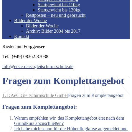
Startgewicht bis 110kg
Startgewicht bis 130kg
Restposten – neu und gebraucht
Bilder der Woche
Bilder der Woche
Archiv: Bilder 2004 bis 2017
Kontakt
Rieden am Forggensee
Tel.: (+49) 08362-37038
info@erste-daec-gleitschirm-schule.de
Fragen zum Komplettangebot
1. DAeC Gleitschirmschule GmbH
Fragen zum Komplettangebot
Fragen zum Komplettangebot:
Warum empfehlen wir, das Komplettangebot erst nach dem
Grundkurs abzuschließen?
Ich habe mich schon für die Höhenflugkurse angemeldet und