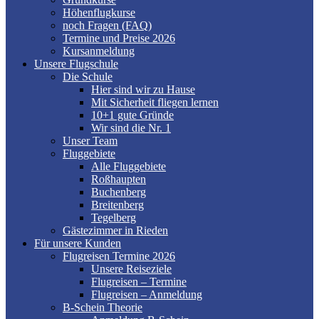
Höhenflugkurse
noch Fragen (FAQ)
Termine und Preise 2026
Kursanmeldung
Unsere Flugschule
Die Schule
Hier sind wir zu Hause
Mit Sicherheit fliegen lernen
10+1 gute Gründe
Wir sind die Nr. 1
Unser Team
Fluggebiete
Alle Fluggebiete
Roßhaupten
Buchenberg
Breitenberg
Tegelberg
Gästezimmer in Rieden
Für unsere Kunden
Flugreisen Termine 2026
Unsere Reiseziele
Flugreisen – Termine
Flugreisen – Anmeldung
B-Schein Theorie