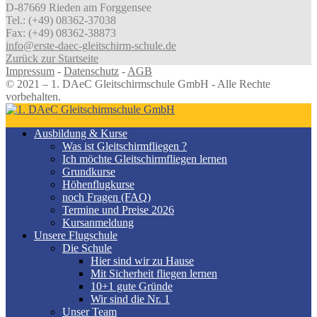
D-87669 Rieden am Forggensee
Tel.: (+49) 08362-37038
Fax: (+49) 08362-38873
info@erste-daec-gleitschirm-schule.de
Zurück zur Startseite
Impressum
-
Datenschutz
-
AGB
© 2021 – 1. DAeC Gleitschirmschule GmbH - Alle Rechte
vorbehalten.
Ausbildung & Kurse
Was ist Gleitschirmfliegen ?
Ich möchte Gleitschirmfliegen lernen
Grundkurse
Höhenflugkurse
noch Fragen (FAQ)
Termine und Preise 2026
Kursanmeldung
Unsere Flugschule
Die Schule
Hier sind wir zu Hause
Mit Sicherheit fliegen lernen
10+1 gute Gründe
Wir sind die Nr. 1
Unser Team