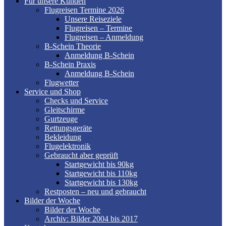
Für unsere Kunden
Flugreisen Termine 2026
Unsere Reiseziele
Flugreisen – Termine
Flugreisen – Anmeldung
B-Schein Theorie
Anmeldung B-Schein
B-Schein Praxis
Anmeldung B-Schein
Flugwetter
Service und Shop
Checks und Service
Gleitschirme
Gurtzeuge
Rettungsgeräte
Bekleidung
Flugelektronik
Gebraucht aber geprüft
Startgewicht bis 90kg
Startgewicht bis 110kg
Startgewicht bis 130kg
Restposten – neu und gebraucht
Bilder der Woche
Bilder der Woche
Archiv: Bilder 2004 bis 2017