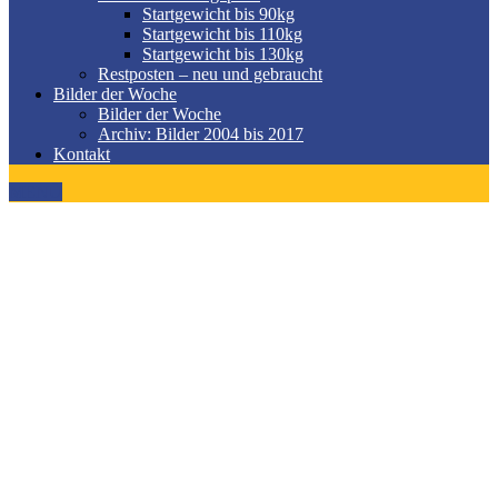
Startgewicht bis 90kg
Startgewicht bis 110kg
Startgewicht bis 130kg
Restposten – neu und gebraucht
Bilder der Woche
Bilder der Woche
Archiv: Bilder 2004 bis 2017
Kontakt
MENÜ