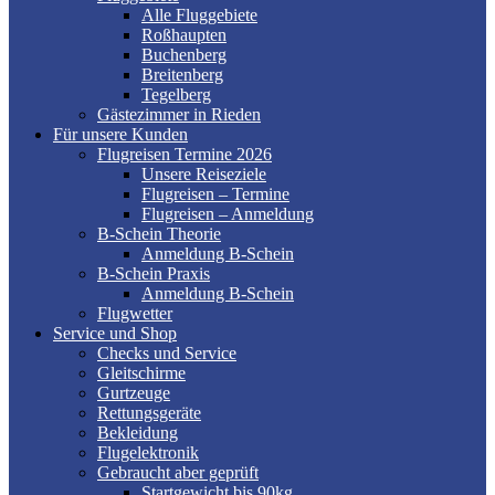
Alle Fluggebiete
Roßhaupten
Buchenberg
Breitenberg
Tegelberg
Gästezimmer in Rieden
Für unsere Kunden
Flugreisen Termine 2026
Unsere Reiseziele
Flugreisen – Termine
Flugreisen – Anmeldung
B-Schein Theorie
Anmeldung B-Schein
B-Schein Praxis
Anmeldung B-Schein
Flugwetter
Service und Shop
Checks und Service
Gleitschirme
Gurtzeuge
Rettungsgeräte
Bekleidung
Flugelektronik
Gebraucht aber geprüft
Startgewicht bis 90kg