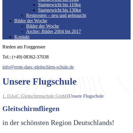
Startgewicht bis 110kg
Startgewicht bis 130kg
Restposten – neu und gebraucht
Bilder der Woche
Bilder der Woche
Archiv: Bilder 2004 bis 2017
Kontakt
Rieden am Forggensee
Tel.: (+49) 08362-37038
info@erste-daec-gleitschirm-schule.de
Unsere Flugschule
1. DAeC Gleitschirmschule GmbH
Unsere Flugschule
Gleitschirmfliegen
in der schönsten Region Deutschlands!