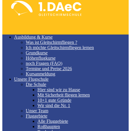
Ausbildung & Kurse
Was ist Gleitschirmfliegen ?
Ich möchte Gleitschirmfliegen lernen
Grundkurse
Höhenflugkurse
noch Fragen (FAQ)
Termine und Preise 2026
Kursanmeldung
Unsere Flugschule
Die Schule
Hier sind wir zu Hause
Mit Sicherheit fliegen lernen
10+1 gute Gründe
Wir sind die Nr. 1
Unser Team
Fluggebiete
Alle Fluggebiete
Roßhaupten