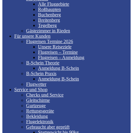
Alle Fluggebiete
Roßhaupten
Buchenberg
Breitenberg
Tegelberg
Gästezimmer in Rieden
Für unsere Kunden
Flugreisen Termine 2026
Unsere Reiseziele
Flugreisen – Termine
Flugreisen – Anmeldung
B-Schein Theorie
Anmeldung B-Schein
B-Schein Praxis
Anmeldung B-Schein
Flugwetter
Service und Shop
Checks und Service
Gleitschirme
Gurtzeuge
Rettungsgeräte
Bekleidung
Flugelektronik
Gebraucht aber geprüft
Startgewicht bis 90kg