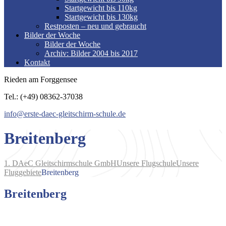
Startgewicht bis 110kg
Startgewicht bis 130kg
Restposten – neu und gebraucht
Bilder der Woche
Bilder der Woche
Archiv: Bilder 2004 bis 2017
Kontakt
Rieden am Forggensee
Tel.: (+49) 08362-37038
info@erste-daec-gleitschirm-schule.de
Breitenberg
1. DAeC Gleitschirmschule GmbH
Unsere Flugschule
Unsere
Fluggebiete
Breitenberg
Breitenberg