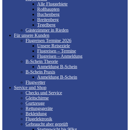
Alle Fluggebiete
Roßhaupten
Buchenberg
Breitenberg
Tegelberg
Gästezimmer in Rieden
Für unsere Kunden
Flugreisen Termine 2026
Unsere Reiseziele
Flugreisen – Termine
Flugreisen – Anmeldung
B-Schein Theorie
Anmeldung B-Schein
B-Schein Praxis
Anmeldung B-Schein
Flugwetter
Service und Shop
Checks und Service
Gleitschirme
Gurtzeuge
Rettungsgeräte
Bekleidung
Flugelektronik
Gebraucht aber geprüft
Startgewicht bis 90kg