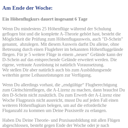
Am Ende der Woche:
Ein Höhenflugkurs dauert insgesamt 6 Tage
Wenn Du mindestens 25 Höhenflüge während der Schulung
geflogen bist und die komplette A-Theorie gehört hast, besteht die
Möglichkeit die Prüfung zum Höhenflugausweis, auch "D-Schein"
genannt, abzulegen. Mit diesem Ausweis darfst Du alleine, ohne
Betreuung durch einen Fluglehrer im bekannten Höhenfluggelände
fliegen. Für je 5 weitere Flüge in einem „neuen“ Gelände kann der
D-Schein auf das entsprechende Gelände erweitert werden. Die
eigene, vertraute Ausrüstung ist natürlich Voraussetzung.
Wir stellen Dir aber natürlich auch bis zum Ausbildungsende
weiterhin gerne Leihausrüstungen zur Verfügung.
Wenn Du allerdings vorhast, die „endgültige“ Flugberechtigung
zum Gleitschirmfliegen, die A-Lizenz zu machen, dann brauchst Du
den D-Schein nicht zusätzlich. Da zum Erwerb der A-Lizenz eine
Woche Flugpraxis nicht ausreicht, musst Du auf jeden Fall einen
weiteren Höhenflugkurs belegen, um auf die erforderliche
Fluganzahl zu kommen um Deine Praxisreife zu erlangen.
Haben Du Deine Theorie- und Praxisausbildung mit allen Flügen
abgeschlossen, besteht gegen Ende der Woche oder je nach