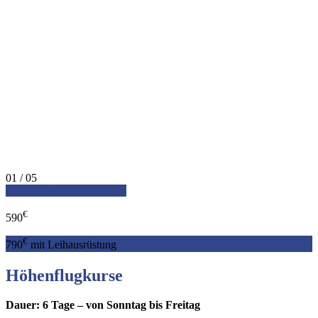
01
/ 05
Ich möchte mich anmelden
€
590
€
790
mit Leihausrüstung
Höhenflugkurse
Dauer: 6 Tage – von Sonntag bis Freitag