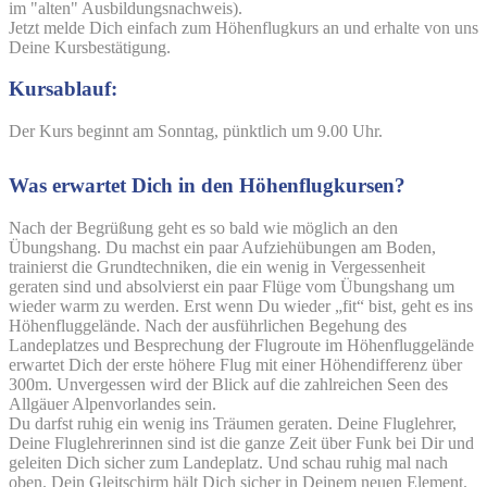
im "alten" Ausbildungsnachweis).
Jetzt melde Dich einfach zum Höhenflugkurs an und erhalte von uns
Deine Kursbestätigung.
Kursablauf:
Der Kurs beginnt am Sonntag, pünktlich um 9.00 Uhr.
Was erwartet Dich in den Höhenflugkursen?
Nach der Begrüßung geht es so bald wie möglich an den
Übungshang. Du machst ein paar Aufziehübungen am Boden,
trainierst die Grundtechniken, die ein wenig in Vergessenheit
geraten sind und absolvierst ein paar Flüge vom Übungshang um
wieder warm zu werden. Erst wenn Du wieder „fit“ bist, geht es ins
Höhenfluggelände. Nach der ausführlichen Begehung des
Landeplatzes und Besprechung der Flugroute im Höhenfluggelände
erwartet Dich der erste höhere Flug mit einer Höhendifferenz über
300m. Unvergessen wird der Blick auf die zahlreichen Seen des
Allgäuer Alpenvorlandes sein.
Du darfst ruhig ein wenig ins Träumen geraten. Deine Fluglehrer,
Deine Fluglehrerinnen sind ist die ganze Zeit über Funk bei Dir und
geleiten Dich sicher zum Landeplatz. Und schau ruhig mal nach
oben. Dein Gleitschirm hält Dich sicher in Deinem neuen Element.