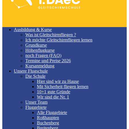
Ausbildung & Kurse
Was ist Gleitschirmfliegen ?
Ich möchte Gleitschirmfliegen lernen
Grundkurse
Höhenflugkurse
noch Fragen (FAQ)
Termine und Preise 2026
Kursanmeldung
Unsere Flugschule
Die Schule
Hier sind wir zu Hause
Mit Sicherheit fliegen lernen
10+1 gute Gründe
Wir sind die Nr. 1
Unser Team
Fluggebiete
Alle Fluggebiete
Roßhaupten
Buchenberg
Breitenberg