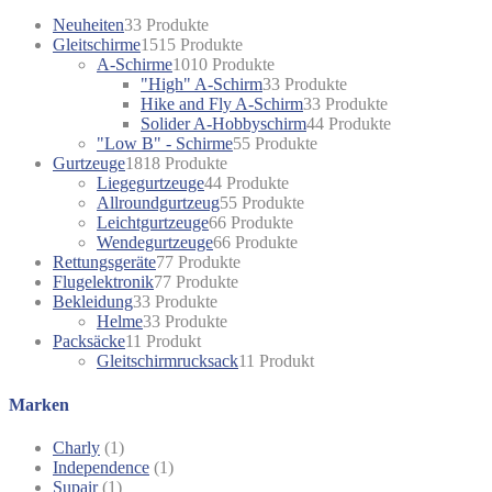
Neuheiten
3
3 Produkte
Gleitschirme
15
15 Produkte
A-Schirme
10
10 Produkte
"High" A-Schirm
3
3 Produkte
Hike and Fly A-Schirm
3
3 Produkte
Solider A-Hobbyschirm
4
4 Produkte
"Low B" - Schirme
5
5 Produkte
Gurtzeuge
18
18 Produkte
Liegegurtzeuge
4
4 Produkte
Allroundgurtzeug
5
5 Produkte
Leichtgurtzeuge
6
6 Produkte
Wendegurtzeuge
6
6 Produkte
Rettungsgeräte
7
7 Produkte
Flugelektronik
7
7 Produkte
Bekleidung
3
3 Produkte
Helme
3
3 Produkte
Packsäcke
1
1 Produkt
Gleitschirmrucksack
1
1 Produkt
Marken
Charly
(1)
Independence
(1)
Supair
(1)