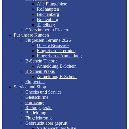
Alle Fluggebiete
Roßhaupten
Buchenberg
Breitenberg
Tegelberg
Gästezimmer in Rieden
Für unsere Kunden
Flugreisen Termine 2026
Unsere Reiseziele
Flugreisen – Termine
Flugreisen – Anmeldung
B-Schein Theorie
Anmeldung B-Schein
B-Schein Praxis
Anmeldung B-Schein
Flugwetter
Service und Shop
Checks und Service
Gleitschirme
Gurtzeuge
Rettungsgeräte
Bekleidung
Flugelektronik
Gebraucht aber geprüft
Startgewicht bis 90kg