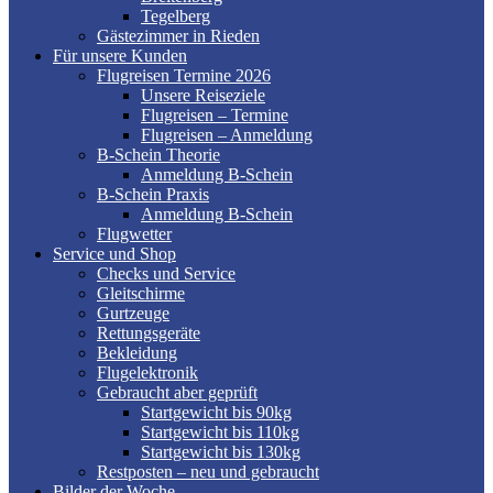
Tegelberg
Gästezimmer in Rieden
Für unsere Kunden
Flugreisen Termine 2026
Unsere Reiseziele
Flugreisen – Termine
Flugreisen – Anmeldung
B-Schein Theorie
Anmeldung B-Schein
B-Schein Praxis
Anmeldung B-Schein
Flugwetter
Service und Shop
Checks und Service
Gleitschirme
Gurtzeuge
Rettungsgeräte
Bekleidung
Flugelektronik
Gebraucht aber geprüft
Startgewicht bis 90kg
Startgewicht bis 110kg
Startgewicht bis 130kg
Restposten – neu und gebraucht
Bilder der Woche