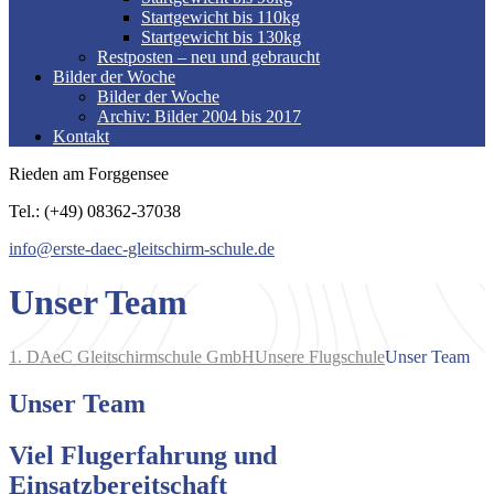
Startgewicht bis 110kg
Startgewicht bis 130kg
Restposten – neu und gebraucht
Bilder der Woche
Bilder der Woche
Archiv: Bilder 2004 bis 2017
Kontakt
Rieden am Forggensee
Tel.: (+49) 08362-37038
info@erste-daec-gleitschirm-schule.de
Unser Team
1. DAeC Gleitschirmschule GmbH
Unsere Flugschule
Unser Team
Unser Team
Viel Flugerfahrung und
Einsatzbereitschaft