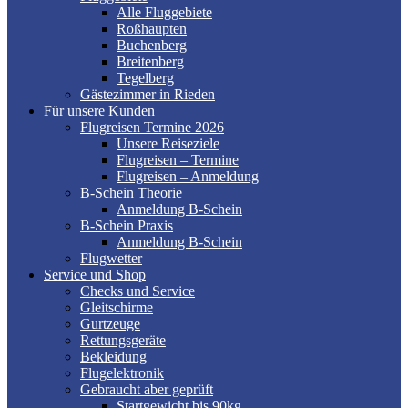
Alle Fluggebiete
Roßhaupten
Buchenberg
Breitenberg
Tegelberg
Gästezimmer in Rieden
Für unsere Kunden
Flugreisen Termine 2026
Unsere Reiseziele
Flugreisen – Termine
Flugreisen – Anmeldung
B-Schein Theorie
Anmeldung B-Schein
B-Schein Praxis
Anmeldung B-Schein
Flugwetter
Service und Shop
Checks und Service
Gleitschirme
Gurtzeuge
Rettungsgeräte
Bekleidung
Flugelektronik
Gebraucht aber geprüft
Startgewicht bis 90kg