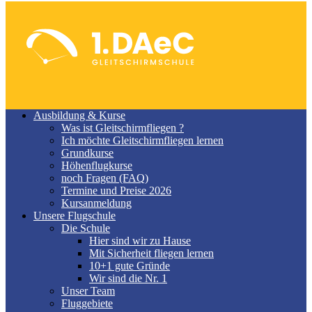
Ausbildung & Kurse
Was ist Gleitschirmfliegen ?
Ich möchte Gleitschirmfliegen lernen
Grundkurse
Höhenflugkurse
noch Fragen (FAQ)
Termine und Preise 2026
Kursanmeldung
Unsere Flugschule
Die Schule
Hier sind wir zu Hause
Mit Sicherheit fliegen lernen
10+1 gute Gründe
Wir sind die Nr. 1
Unser Team
Fluggebiete