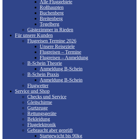
Alle Fluggebiete
Roßhaupten
Buchenberg
Breitenberg
Tegelberg
Gästezimmer in Rieden
Für unsere Kunden
Flugreisen Termine 2026
Unsere Reiseziele
Flugreisen – Termine
Flugreisen – Anmeldung
B-Schein Theorie
Anmeldung B-Schein
B-Schein Praxis
Anmeldung B-Schein
Flugwetter
Service und Shop
Checks und Service
Gleitschirme
Gurtzeuge
Rettungsgeräte
Bekleidung
Flugelektronik
Gebraucht aber geprüft
Startgewicht bis 90kg