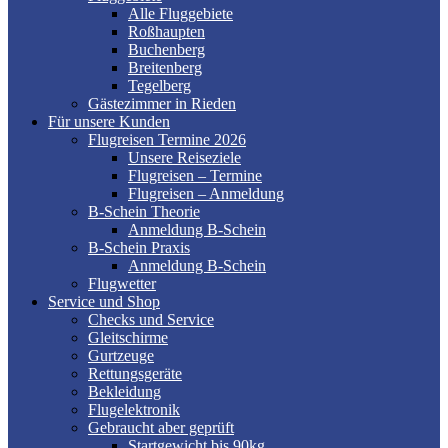
Alle Fluggebiete
Roßhaupten
Buchenberg
Breitenberg
Tegelberg
Gästezimmer in Rieden
Für unsere Kunden
Flugreisen Termine 2026
Unsere Reiseziele
Flugreisen – Termine
Flugreisen – Anmeldung
B-Schein Theorie
Anmeldung B-Schein
B-Schein Praxis
Anmeldung B-Schein
Flugwetter
Service und Shop
Checks und Service
Gleitschirme
Gurtzeuge
Rettungsgeräte
Bekleidung
Flugelektronik
Gebraucht aber geprüft
Startgewicht bis 90kg