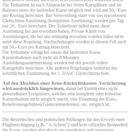
Die Teilnahme ist nach Absprache bei freien Kursplätzen und im
Rahmen eines der laufenden Kurse möglich und wird mit 50,- Euro
pro Kurstag berechnet. Bei Verwendung einer von uns erworbenen
Gleitschirm-Ausrüstung (kompletten Ausrüstung) werden pro Tag
nur 20,- Euro berechnet. Der Teilnehmer selbst muss diese
Ausrüstung bei uns erworben haben. Private Käufe von
Ausrüstungen, die bei uns erstmalig erworben wurden fallen nicht
unter diese Regelung. Nachschulungen werden in diesem Fall auch
mit 50,- Euro pro Kurstag berechnet.
Die Teilnahme erfolgt bei einem der laufenden Kurse.
Kursteilnahmen nach mehr als 8 Monaten
Ausbildungsunterbrechung werden mit der jeweils vollen
Kursgebühr berechnet. Alle anderen Regelungen bedürfen der
schriftlichen Zustimmung der 1. DAeC Gleitschirmschule.
Auf den Abschluss einer Reise-Rücktrittskosten- Versicherung
wird ausdrücklich hingewiesen
, damit bei Eintritt eines nicht
abwendbaren Ereignisses, welches eine komplette oder teilweise
Kursteilnahme nicht möglich macht, eine Erstattung der Kurs,-
Reisekostengebühren/Gästezimmer­kosten, etc. möglich ist.
Die theoretischen und praktischen Prüfungen für den Erwerb einer
Flugberechtigung (z.B. "A-Schein") sind kein offizieller Bestandteil
der Kurse, werden aber durch uns angeboten und organisiert.