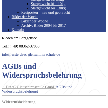
Startgewicht bis 110kg
Startgewicht bis 130kg
Restposten – neu und gebraucht
Bilder der Woche
Bilder der Woche
Archiv: Bilder 2004 bis 2017
Kontakt
Rieden am Forggensee
Tel.: (+49) 08362-37038
info@erste-daec-gleitschirm-schule.de
AGBs und
Widerspruchsbelehrung
1. DAeC Gleitschirmschule GmbH
AGBs und
Widerspruchsbelehrung
Widerrufsbelehrung