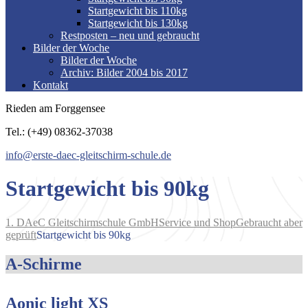
Startgewicht bis 110kg
Startgewicht bis 130kg
Restposten – neu und gebraucht
Bilder der Woche
Bilder der Woche
Archiv: Bilder 2004 bis 2017
Kontakt
Rieden am Forggensee
Tel.: (+49) 08362-37038
info@erste-daec-gleitschirm-schule.de
Startgewicht bis 90kg
1. DAeC Gleitschirmschule GmbH
Service und Shop
Gebraucht aber
geprüft
Startgewicht bis 90kg
A-Schirme
Aonic light XS