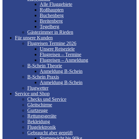
Alle Fluggebiete
Roßhaupten
Buchenberg
Breitenberg
Tegelberg
Gästezimmer in Rieden
Für unsere Kunden
Flugreisen Termine 2026
Unsere Reiseziele
Flugreisen – Termine
Flugreisen – Anmeldung
B-Schein Theorie
Anmeldung B-Schein
B-Schein Praxis
Anmeldung B-Schein
Flugwetter
Service und Shop
Checks und Service
Gleitschirme
Gurtzeuge
Rettungsgeräte
Bekleidung
Flugelektronik
Gebraucht aber geprüft
Startgewicht bis 90kg