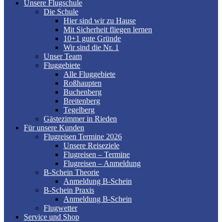
Unsere Flugschule
Die Schule
Hier sind wir zu Hause
Mit Sicherheit fliegen lernen
10+1 gute Gründe
Wir sind die Nr. 1
Unser Team
Fluggebiete
Alle Fluggebiete
Roßhaupten
Buchenberg
Breitenberg
Tegelberg
Gästezimmer in Rieden
Für unsere Kunden
Flugreisen Termine 2026
Unsere Reiseziele
Flugreisen – Termine
Flugreisen – Anmeldung
B-Schein Theorie
Anmeldung B-Schein
B-Schein Praxis
Anmeldung B-Schein
Flugwetter
Service und Shop