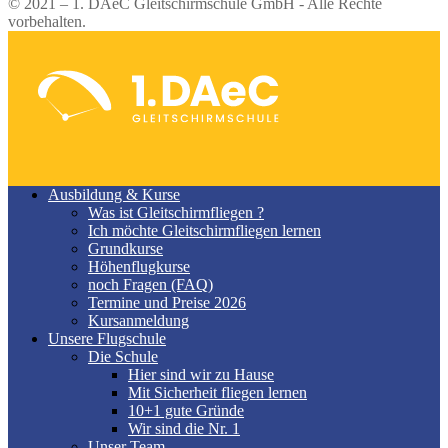
© 2021 – 1. DAeC Gleitschirmschule GmbH - Alle Rechte
vorbehalten.
Ausbildung & Kurse
Was ist Gleitschirmfliegen ?
Ich möchte Gleitschirmfliegen lernen
Grundkurse
Höhenflugkurse
noch Fragen (FAQ)
Termine und Preise 2026
Kursanmeldung
Unsere Flugschule
Die Schule
Hier sind wir zu Hause
Mit Sicherheit fliegen lernen
10+1 gute Gründe
Wir sind die Nr. 1
Unser Team