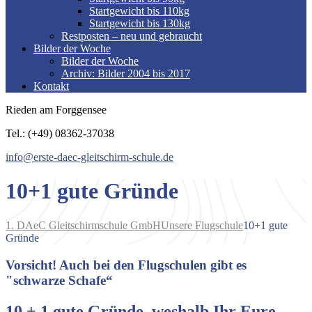
Startgewicht bis 110kg
Startgewicht bis 130kg
Restposten – neu und gebraucht
Bilder der Woche
Bilder der Woche
Archiv: Bilder 2004 bis 2017
Kontakt
Rieden am Forggensee
Tel.: (+49) 08362-37038
info@erste-daec-gleitschirm-schule.de
10+1 gute Gründe
1. DAeC Gleitschirmschule GmbH
Unsere Flugschule
10+1 gute
Gründe
Vorsicht! Auch bei den Flugschulen gibt es
"schwarze Schafe“
10 + 1 gute Gründe, weshalb Ihr Eure