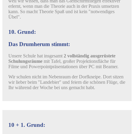
weil wir wissen, dass man das Gleitschirmfliegen effektiver
erlernt, wenn man die Theorie auch in der Praxis umsetzen
kann. So macht Theorie Spaß und ist kein "notwendiges
Übel".
10. Grund:
Das Drumherum stimmt:
Unsere Schule hat insgesamt
2 vollständig ausgerüstete
Schulungsräume
mit Tafel, großer Projektionsfläche für
Filme und Powerpointpräsentationen über PC mit Beamer.
Wir schulen nicht im Nebenraum der Dorfkneipe. Dort sitzen
wir lieber beim "Landebier" und feiern die schönen Flüge, die
Ihr während der Woche bei uns gemacht habt.
10 + 1. Grund: