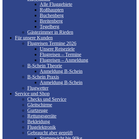
Alle Fluggebiete
Roßhaupten
Buchenberg
Breitenberg
Tegelberg
Gästezimmer in Rieden
Für unsere Kunden
Flugreisen Termine 2026
Unsere Reiseziele
Flugreisen – Termine
Flugreisen – Anmeldung
B-Schein Theorie
Anmeldung B-Schein
B-Schein Praxis
Anmeldung B-Schein
Flugwetter
Service und Shop
Checks und Service
Gleitschirme
Gurtzeuge
Rettungsgeräte
Bekleidung
Flugelektronik
Gebraucht aber geprüft
Startgewicht bis 90kg