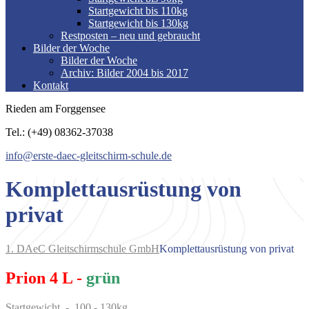
Startgewicht bis 110kg
Startgewicht bis 130kg
Restposten – neu und gebraucht
Bilder der Woche
Bilder der Woche
Archiv: Bilder 2004 bis 2017
Kontakt
Rieden am Forggensee
Tel.: (+49) 08362-37038
info@erste-daec-gleitschirm-schule.de
Komplettausrüstung von
privat
1. DAeC Gleitschirmschule GmbH
Komplettausrüstung von privat
Prion 4 L -
grün
Startgewicht - 100 - 130kg