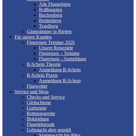
Alle Fluggebiete
Roßhaupten
Buchenberg
Breitenberg
Tegelberg
Gästezimmer in Rieden
Für unsere Kunden
Flugreisen Termine 2026
Unsere Reiseziele
Flugreisen – Termine
Flugreisen – Anmeldung
B-Schein Theorie
Anmeldung B-Schein
B-Schein Praxis
Anmeldung B-Schein
Flugwetter
Service und Shop
Checks und Service
Gleitschirme
Gurtzeuge
Rettungsgeräte
Bekleidung
Flugelektronik
Gebraucht aber geprüft
Startgewicht bis 90kg