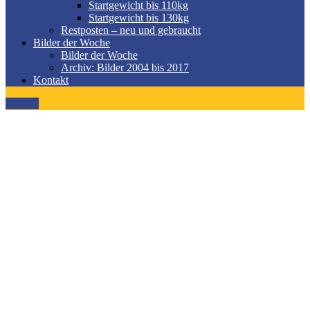
Startgewicht bis 110kg
Startgewicht bis 130kg
Restposten – neu und gebraucht
Bilder der Woche
Bilder der Woche
Archiv: Bilder 2004 bis 2017
Kontakt
MENÜ