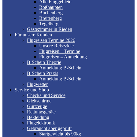
Alle Fluggebiete
Roßhaupten
Buchenberg
Breitenberg
Tegelberg
Gästezimmer in Rieden
Für unsere Kunden
Flugreisen Termine 2026
Unsere Reiseziele
Flugreisen – Termine
Flugreisen – Anmeldung
B-Schein Theorie
Anmeldung B-Schein
B-Schein Praxis
Anmeldung B-Schein
Flugwetter
Service und Shop
Checks und Service
Gleitschirme
Gurtzeuge
Rettungsgeräte
Bekleidung
Flugelektronik
Gebraucht aber geprüft
Startgewicht bis 90kg