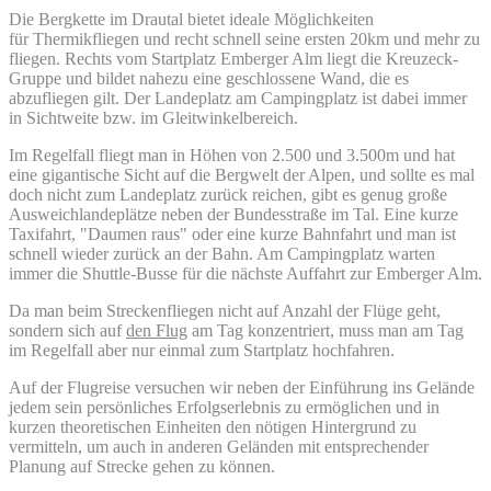
Die Bergkette im Drautal bietet ideale Möglichkeiten
für Thermikfliegen und recht schnell seine ersten 20km und mehr zu
fliegen. Rechts vom Startplatz Emberger Alm liegt die Kreuzeck-
Gruppe und bildet nahezu eine geschlossene Wand, die es
abzufliegen gilt. Der Landeplatz am Campingplatz ist dabei immer
in Sichtweite bzw. im Gleitwinkelbereich.
Im Regelfall fliegt man in Höhen von 2.500 und 3.500m und hat
eine gigantische Sicht auf die Bergwelt der Alpen, und sollte es mal
doch nicht zum Landeplatz zurück reichen, gibt es genug große
Ausweichlandeplätze neben der Bundesstraße im Tal. Eine kurze
Taxifahrt, "Daumen raus" oder eine kurze Bahnfahrt und man ist
schnell wieder zurück an der Bahn. Am Campingplatz warten
immer die Shuttle-Busse für die nächste Auffahrt zur Emberger Alm.
Da man beim Streckenfliegen nicht auf Anzahl der Flüge geht,
sondern sich auf
den Flug
am Tag konzentriert, muss man am Tag
im Regelfall aber nur einmal zum Startplatz hochfahren.
Auf der Flugreise versuchen wir neben der Einführung ins Gelände
jedem sein persönliches Erfolgserlebnis zu ermöglichen und in
kurzen theoretischen Einheiten den nötigen Hintergrund zu
vermitteln, um auch in anderen Geländen mit entsprechender
Planung auf Strecke gehen zu können.