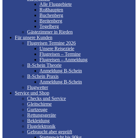
Alle Fluggebiete
Roßhaupten
Buchenberg
Breitenberg
Tegelberg
Gästezimmer in Rieden
Für unsere Kunden
Flugreisen Termine 2026
Unsere Reiseziele
Flugreisen – Termine
Flugreisen – Anmeldung
B-Schein Theorie
Anmeldung B-Schein
B-Schein Praxis
Anmeldung B-Schein
Flugwetter
Service und Shop
Checks und Service
Gleitschirme
Gurtzeuge
Rettungsgeräte
Bekleidung
Flugelektronik
Gebraucht aber geprüft
Startgewicht bis 90kg