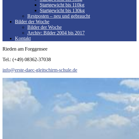
Startgewicht bis 110kg
Startgewicht bis 130kg
Restposten – neu und gebraucht
Bilder der Woche
Bilder der Woche
Archiv: Bilder 2004 bis 2017
Kontakt
Rieden am Forggensee
Tel.: (+49) 08362-37038
info@erste-daec-gleitschirm-schule.de