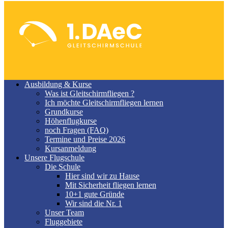
Ausbildung & Kurse
Was ist Gleitschirmfliegen ?
Ich möchte Gleitschirmfliegen lernen
Grundkurse
Höhenflugkurse
noch Fragen (FAQ)
Termine und Preise 2026
Kursanmeldung
Unsere Flugschule
Die Schule
Hier sind wir zu Hause
Mit Sicherheit fliegen lernen
10+1 gute Gründe
Wir sind die Nr. 1
Unser Team
Fluggebiete