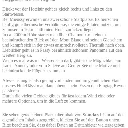
Direkt vor der Hoteltür geht es gleich rechts und links zu den
Startwiesen.
Bei Mieussy erwarten uns zwei schöne Startplätze. Es herrschen
häufig gute thermische Verhältnisse, die einige Piloten nutzen, um
zu unserem 16km entfernten Hotel zurückzufliegen.
In ca. 2000m Höhe startet man über Chamonix mit einem
beeindruckenden Blick auf den Mont Blanc und seinen Gletschern
und kämpft sich in der etwas anspruchsvolleren Thermik nach oben.
Lieblicher geht es in Passy bei ähnlich schönem Panorama auf den
weißen Berg zu.
Wenn es mal was mit Wasser sein darf, gibt es die Möglichkeit am
Lac d' Annecy oder vom Saleve am Genfer See neue Motive und
beeindruckende Flüge zu sammeln.
Abwechslung ist also genug vorhanden und im gemütlichen Flair
unseres Hotel lässt man dann abends beim Essen den Flugtag Revue
passieren.
Durch die vielen Gebiete gibt es für fast jedem Wind eine oder
mehrere Optionen, um in die Luft zu kommen.
Sie sehen gerade einen Platzhalterinhalt von
Standard
. Um auf den
eigentlichen Inhalt zuzugreifen, klicken Sie auf den Button unten.
Bitte beachten Sie, dass dabei Daten an Drittanbieter weitergegeben