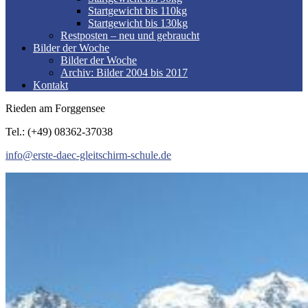
Startgewicht bis 110kg
Startgewicht bis 130kg
Restposten – neu und gebraucht
Bilder der Woche
Bilder der Woche
Archiv: Bilder 2004 bis 2017
Kontakt
Rieden am Forggensee
Tel.: (+49) 08362-37038
info@erste-daec-gleitschirm-schule.de