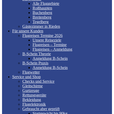
Alle Fluggebiete
Roßhaupten
Buchenberg
Breitenberg
Tegelberg
Gästezimmer in Rieden
Für unsere Kunden
Flugreisen Termine 2026
Unsere Reiseziele
Flugreisen – Termine
Flugreisen – Anmeldung
B-Schein Theorie
Anmeldung B-Schein
B-Schein Praxis
Anmeldung B-Schein
Flugwetter
Service und Shop
Checks und Service
Gleitschirme
Gurtzeuge
Rettungsgeräte
Bekleidung
Flugelektronik
Gebraucht aber geprüft
Startgewicht bis 90kg