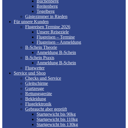
Buchenberg
Breitenberg
Tegelberg
Gästezimmer in Rieden
Für unsere Kunden
Flugreisen Termine 2026
Unsere Reiseziele
Flugreisen – Termine
Flugreisen – Anmeldung
B-Schein Theorie
Anmeldung B-Schein
B-Schein Praxis
Anmeldung B-Schein
Flugwetter
Service und Shop
Checks und Service
Gleitschirme
Gurtzeuge
Rettungsgeräte
Bekleidung
Flugelektronik
Gebraucht aber geprüft
Startgewicht bis 90kg
Startgewicht bis 110kg
Startgewicht bis 130kg