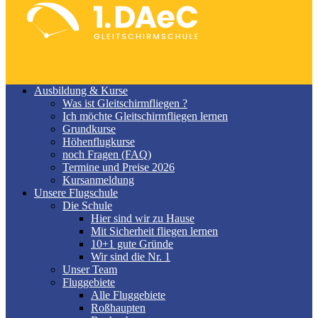
Ausbildung & Kurse
Was ist Gleitschirmfliegen ?
Ich möchte Gleitschirmfliegen lernen
Grundkurse
Höhenflugkurse
noch Fragen (FAQ)
Termine und Preise 2026
Kursanmeldung
Unsere Flugschule
Die Schule
Hier sind wir zu Hause
Mit Sicherheit fliegen lernen
10+1 gute Gründe
Wir sind die Nr. 1
Unser Team
Fluggebiete
Alle Fluggebiete
Roßhaupten