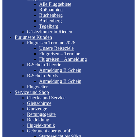
Alle Fluggebiete
Roßhaupten
Buchenberg
Breitenberg
Tegelberg
Gästezimmer in Rieden
Für unsere Kunden
Flugreisen Termine 2026
Unsere Reiseziele
Flugreisen – Termine
Flugreisen – Anmeldung
B-Schein Theorie
Anmeldung B-Schein
B-Schein Praxis
Anmeldung B-Schein
Flugwetter
Service und Shop
Checks und Service
Gleitschirme
Gurtzeuge
Rettungsgeräte
Bekleidung
Flugelektronik
Gebraucht aber geprüft
Startgewicht bis 90kg