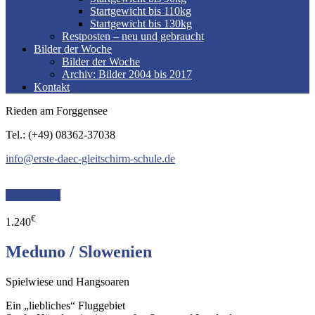
Startgewicht bis 110kg
Startgewicht bis 130kg
Restposten – neu und gebraucht
Bilder der Woche
Bilder der Woche
Archiv: Bilder 2004 bis 2017
Kontakt
Rieden am Forggensee
Tel.: (+49) 08362-37038
info@erste-daec-gleitschirm-schule.de
Jetzt buchen
€
1.240
Meduno / Slowenien
Spielwiese und Hangsoaren
Ein „liebliches“ Fluggebiet