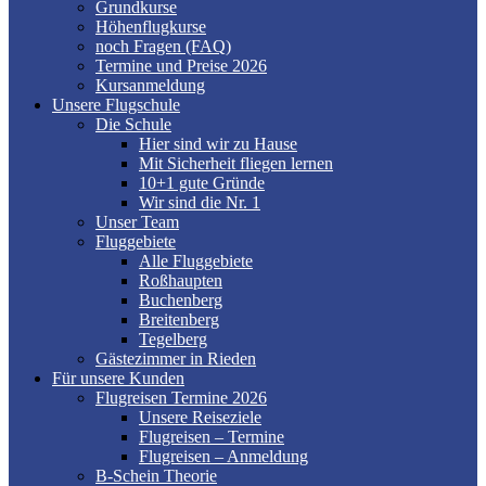
Grundkurse
Höhenflugkurse
noch Fragen (FAQ)
Termine und Preise 2026
Kursanmeldung
Unsere Flugschule
Die Schule
Hier sind wir zu Hause
Mit Sicherheit fliegen lernen
10+1 gute Gründe
Wir sind die Nr. 1
Unser Team
Fluggebiete
Alle Fluggebiete
Roßhaupten
Buchenberg
Breitenberg
Tegelberg
Gästezimmer in Rieden
Für unsere Kunden
Flugreisen Termine 2026
Unsere Reiseziele
Flugreisen – Termine
Flugreisen – Anmeldung
B-Schein Theorie