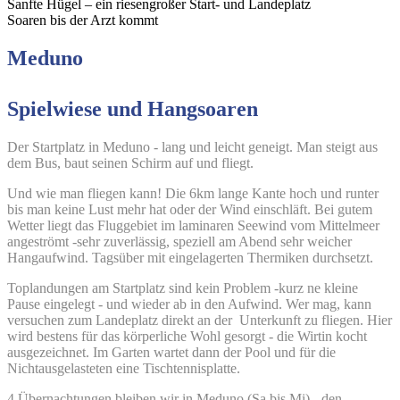
Sanfte Hügel – ein riesengroßer Start- und Landeplatz
Soaren bis der Arzt kommt
Meduno
Spielwiese und Hangsoaren
Der Startplatz in Meduno - lang und leicht geneigt. Man steigt aus
dem Bus, baut seinen Schirm auf und fliegt.
Und wie man fliegen kann! Die 6km lange Kante hoch und runter
bis man keine Lust mehr hat oder der Wind einschläft. Bei gutem
Wetter liegt das Fluggebiet im laminaren Seewind vom Mittelmeer
angeströmt -sehr zuverlässig, speziell am Abend sehr weicher
Hangaufwind. Tagsüber mit eingelagerten Thermiken durchsetzt.
Toplandungen am Startplatz sind kein Problem -kurz ne kleine
Pause eingelegt - und wieder ab in den Aufwind. Wer mag, kann
versuchen zum Landeplatz direkt an der Unterkunft zu fliegen. Hier
wird bestens für das körperliche Wohl gesorgt - die Wirtin kocht
ausgezeichnet. Im Garten wartet dann der Pool und für die
Nichtausgelasteten eine Tischtennisplatte.
4 Übernachtungen bleiben wir in Meduno (Sa bis Mi) - den