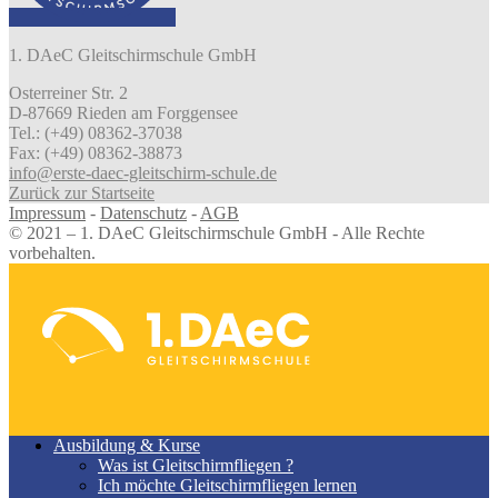
1. DAeC Gleitschirmschule GmbH
Osterreiner Str. 2
D-87669 Rieden am Forggensee
Tel.: (+49) 08362-37038
Fax: (+49) 08362-38873
info@erste-daec-gleitschirm-schule.de
Zurück zur Startseite
Impressum
-
Datenschutz
-
AGB
© 2021 – 1. DAeC Gleitschirmschule GmbH - Alle Rechte
vorbehalten.
Ausbildung & Kurse
Was ist Gleitschirmfliegen ?
Ich möchte Gleitschirmfliegen lernen