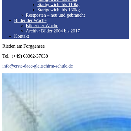
Startgewicht bis 110kg
Startgewicht bis 130kg
Restposten – neu und gebraucht
Bilder der Woche
Bilder der Woche
Archiv: Bilder 2004 bis 2017
Kontakt
Rieden am Forggensee
Tel.: (+49) 08362-37038
info@erste-daec-gleitschirm-schule.de