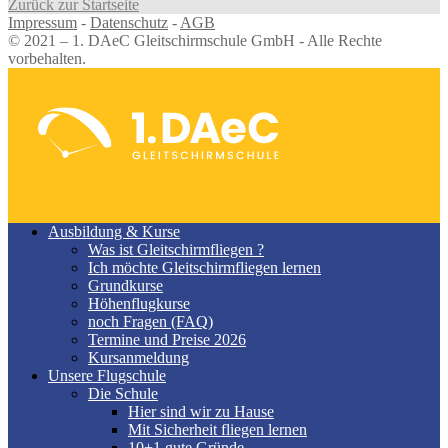
Zurück zur Startseite
Impressum
-
Datenschutz
-
AGB
© 2021 – 1. DAeC Gleitschirmschule GmbH - Alle Rechte
vorbehalten.
Ausbildung & Kurse
Was ist Gleitschirmfliegen ?
Ich möchte Gleitschirmfliegen lernen
Grundkurse
Höhenflugkurse
noch Fragen (FAQ)
Termine und Preise 2026
Kursanmeldung
Unsere Flugschule
Die Schule
Hier sind wir zu Hause
Mit Sicherheit fliegen lernen
10+1 gute Gründe