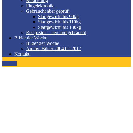
Bekleidung
Flugelektronik
Gebraucht aber geprüft
Startgewicht bis 90kg
Startgewicht bis 110kg
Startgewicht bis 130kg
Restposten – neu und gebraucht
Bilder der Woche
Bilder der Woche
Archiv: Bilder 2004 bis 2017
Kontakt
MENÜ