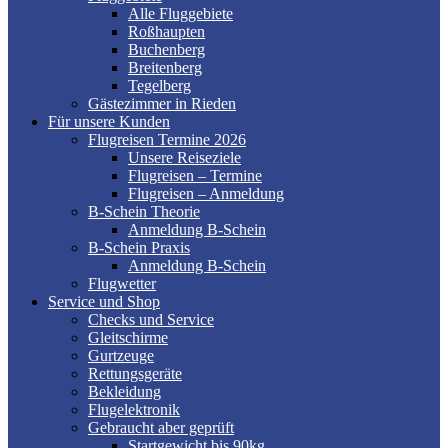
Alle Fluggebiete
Roßhaupten
Buchenberg
Breitenberg
Tegelberg
Gästezimmer in Rieden
Für unsere Kunden
Flugreisen Termine 2026
Unsere Reiseziele
Flugreisen – Termine
Flugreisen – Anmeldung
B-Schein Theorie
Anmeldung B-Schein
B-Schein Praxis
Anmeldung B-Schein
Flugwetter
Service und Shop
Checks und Service
Gleitschirme
Gurtzeuge
Rettungsgeräte
Bekleidung
Flugelektronik
Gebraucht aber geprüft
Startgewicht bis 90kg