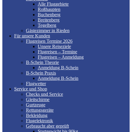
Alle Fluggebiete
Roßhaupten
Buchenberg
Breitenberg
Tegelberg
Gästezimmer in Rieden
Für unsere Kunden
Flugreisen Termine 2026
Unsere Reiseziele
Flugreisen – Termine
Flugreisen – Anmeldung
B-Schein Theorie
Anmeldung B-Schein
B-Schein Praxis
Anmeldung B-Schein
Flugwetter
Service und Shop
Checks und Service
Gleitschirme
Gurtzeuge
Rettungsgeräte
Bekleidung
Flugelektronik
Gebraucht aber geprüft
Startgewicht bis 90kg