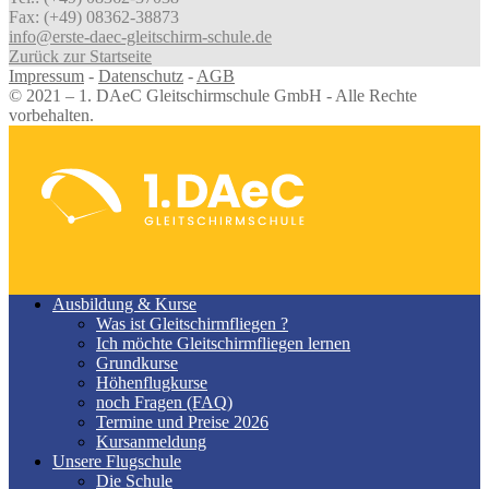
Fax: (+49) 08362-38873
info@erste-daec-gleitschirm-schule.de
Zurück zur Startseite
Impressum
-
Datenschutz
-
AGB
© 2021 – 1. DAeC Gleitschirmschule GmbH - Alle Rechte
vorbehalten.
Ausbildung & Kurse
Was ist Gleitschirmfliegen ?
Ich möchte Gleitschirmfliegen lernen
Grundkurse
Höhenflugkurse
noch Fragen (FAQ)
Termine und Preise 2026
Kursanmeldung
Unsere Flugschule
Die Schule