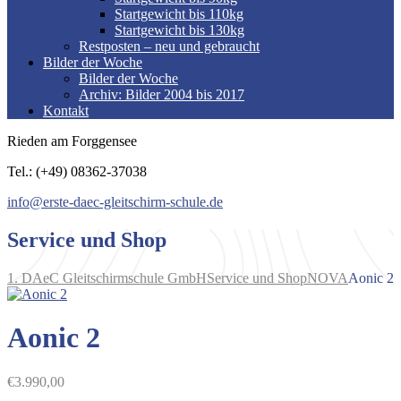
Startgewicht bis 110kg
Startgewicht bis 130kg
Restposten – neu und gebraucht
Bilder der Woche
Bilder der Woche
Archiv: Bilder 2004 bis 2017
Kontakt
Rieden am Forggensee
Tel.: (+49) 08362-37038
info@erste-daec-gleitschirm-schule.de
Service und Shop
1. DAeC Gleitschirmschule GmbH
Service und Shop
NOVA
Aonic 2
Aonic 2
€
3.990,00