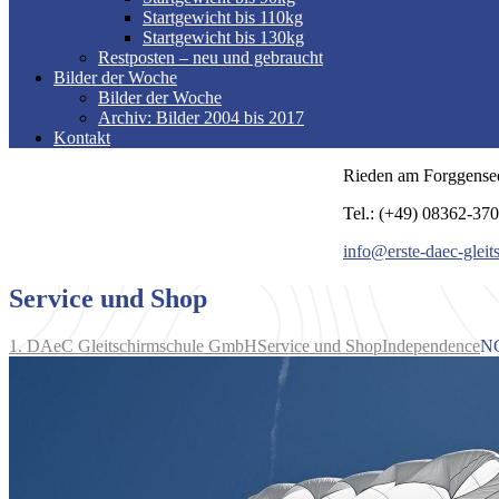
Startgewicht bis 110kg
Startgewicht bis 130kg
Restposten – neu und gebraucht
Bilder der Woche
Bilder der Woche
Archiv: Bilder 2004 bis 2017
Kontakt
Rieden am Forggense
Tel.: (+49) 08362-37
info@erste-daec-gleit
Service und Shop
1. DAeC Gleitschirmschule GmbH
Service und Shop
Independence
NG