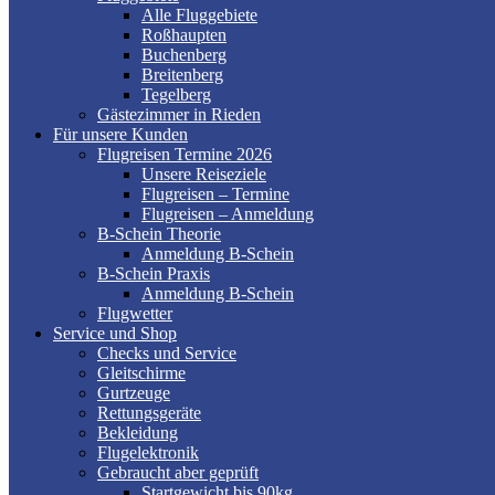
Alle Fluggebiete
Roßhaupten
Buchenberg
Breitenberg
Tegelberg
Gästezimmer in Rieden
Für unsere Kunden
Flugreisen Termine 2026
Unsere Reiseziele
Flugreisen – Termine
Flugreisen – Anmeldung
B-Schein Theorie
Anmeldung B-Schein
B-Schein Praxis
Anmeldung B-Schein
Flugwetter
Service und Shop
Checks und Service
Gleitschirme
Gurtzeuge
Rettungsgeräte
Bekleidung
Flugelektronik
Gebraucht aber geprüft
Startgewicht bis 90kg