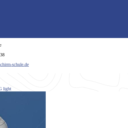
e
038
schirm-schule.de
 light