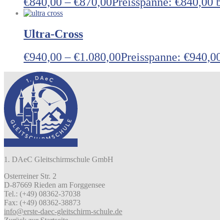
€
840,00
–
€
870,00
Preisspanne: €840,00 
Ultra-Cross
€
940,00
–
€
1.080,00
Preisspanne: €940,00
1. DAeC Gleitschirmschule GmbH
Osterreiner Str. 2
D-87669 Rieden am Forggensee
Tel.: (+49) 08362-37038
Fax: (+49) 08362-38873
info@erste-daec-gleitschirm-schule.de