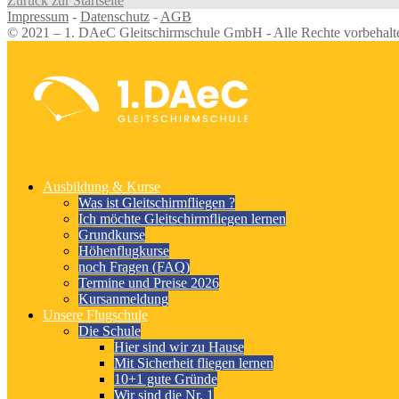
Zurück zur Startseite
Impressum
-
Datenschutz
-
AGB
© 2021 – 1. DAeC Gleitschirmschule GmbH - Alle Rechte vorbehalt
Ausbildung & Kurse
Was ist Gleitschirmfliegen ?
Ich möchte Gleitschirmfliegen lernen
Grundkurse
Höhenflugkurse
noch Fragen (FAQ)
Termine und Preise 2026
Kursanmeldung
Unsere Flugschule
Die Schule
Hier sind wir zu Hause
Mit Sicherheit fliegen lernen
10+1 gute Gründe
Wir sind die Nr. 1