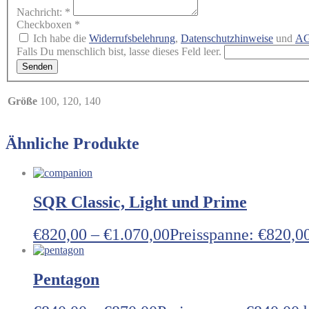
Nachricht:
*
Checkboxen
*
Ich habe die
Widerrufsbelehrung
,
Datenschutzhinweise
und
A
Falls Du menschlich bist, lasse dieses Feld leer.
Senden
Größe
100, 120, 140
Ähnliche Produkte
SQR Classic, Light und Prime
€
820,00
–
€
1.070,00
Preisspanne: €820,00
Pentagon