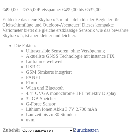
€
499,00
–
€
535,00
Preisspanne: €499,00 bis €535,00
Entdecke das neue Skytraxx 5 mini – dein idealer Begleiter für
Gleitschirmflüge und Outdoor-Abenteuer! Dieses kompakte
Variometer bietet die gleiche erstklassige Sensorik wie das bewährte
Skytraxx 5, ist aber kleiner und leichter.
Die Fakten:
Ultrasensible Sensoren, ohne Verzögerung
Aktuellste GNSS Technologie mit instance FIX
Lufträume weltweit
USB C
GSM Simkarte integriert
FANET
Flarm
Wlan und Bluetooth
4.4″ OVGA monochrome TFT reflektiv Display
32 GB Speicher
G-Force Sensor
Lithium Ionen Akku 3,7V 2.700 mAh
Laufzeit bis zu 30 Stunden
uvm.
Zubehör
Zurücksetzen