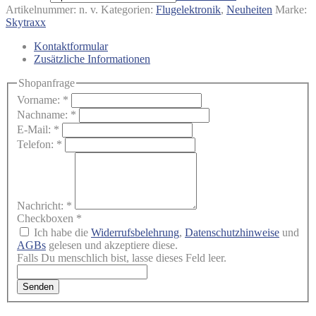
Artikelnummer:
n. v.
Kategorien:
Flugelektronik
,
Neuheiten
Marke:
Skytraxx
Kontaktformular
Zusätzliche Informationen
Shopanfrage
Vorname:
*
Nachname:
*
E-Mail:
*
Telefon:
*
Nachricht:
*
Checkboxen
*
Ich habe die
Widerrufsbelehrung
,
Datenschutzhinweise
und
AGBs
gelesen und akzeptiere diese.
Falls Du menschlich bist, lasse dieses Feld leer.
Senden