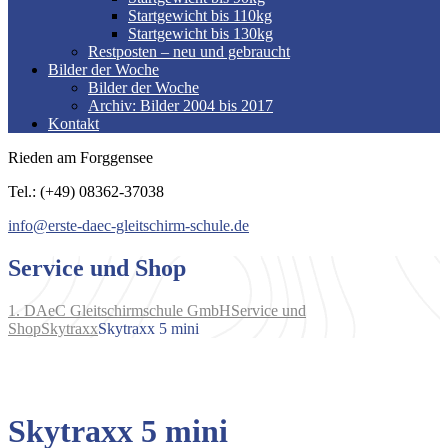
Startgewicht bis 110kg
Startgewicht bis 130kg
Restposten – neu und gebraucht
Bilder der Woche
Bilder der Woche
Archiv: Bilder 2004 bis 2017
Kontakt
Rieden am Forggensee
Tel.: (+49) 08362-37038
info@erste-daec-gleitschirm-schule.de
Service und Shop
1. DAeC Gleitschirmschule GmbH
Service und
Shop
Skytraxx
Skytraxx 5 mini
Skytraxx 5 mini