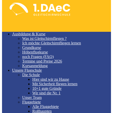
Ausbildung & Kurse
Was ist Gleitschirmfliegen ?
Ich möchte Gleitschirmfliegen lernen
Grundkurse
Höhenflugkurse
noch Fragen (FAQ)
Termine und Preise 2026
Kursanmeldung
Unsere Flugschule
Die Schule
Hier sind wir zu Hause
Mit Sicherheit fliegen lernen
10+1 gute Gründe
Wir sind die Nr. 1
Unser Team
Fluggebiete
Alle Fluggebiete
Roßhaupten