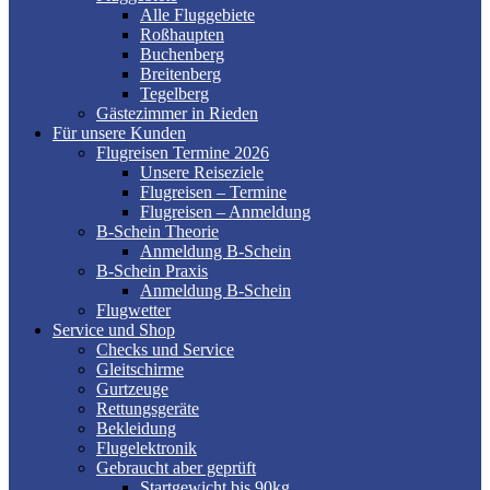
Alle Fluggebiete
Roßhaupten
Buchenberg
Breitenberg
Tegelberg
Gästezimmer in Rieden
Für unsere Kunden
Flugreisen Termine 2026
Unsere Reiseziele
Flugreisen – Termine
Flugreisen – Anmeldung
B-Schein Theorie
Anmeldung B-Schein
B-Schein Praxis
Anmeldung B-Schein
Flugwetter
Service und Shop
Checks und Service
Gleitschirme
Gurtzeuge
Rettungsgeräte
Bekleidung
Flugelektronik
Gebraucht aber geprüft
Startgewicht bis 90kg