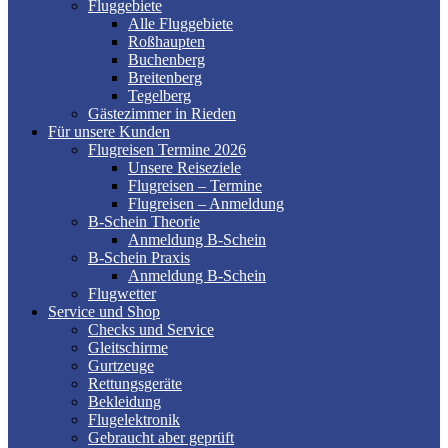
Fluggebiete
Alle Fluggebiete
Roßhaupten
Buchenberg
Breitenberg
Tegelberg
Gästezimmer in Rieden
Für unsere Kunden
Flugreisen Termine 2026
Unsere Reiseziele
Flugreisen – Termine
Flugreisen – Anmeldung
B-Schein Theorie
Anmeldung B-Schein
B-Schein Praxis
Anmeldung B-Schein
Flugwetter
Service und Shop
Checks und Service
Gleitschirme
Gurtzeuge
Rettungsgeräte
Bekleidung
Flugelektronik
Gebraucht aber geprüft