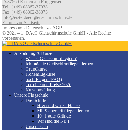
D-87669 Rieden am Forggensee
Tel.: (+49) 08362-37038
Fax: (+49) 08362-38873
info@erste-daec-gleitschirm-schule.de
Zurück zur Startseite
Impressum
-
Datenschutz
-
AGB
© 2021 – 1. DAeC Gleitschirmschule GmbH - Alle Rechte
vorbehalten.
Ausbildung & Kurse
Was ist Gleitschirmfliegen ?
Ich möchte Gleitschirmfliegen lernen
Grundkurse
Höhenflugkurse
noch Fragen (FAQ)
Termine und Preise 2026
Kursanmeldung
Unsere Flugschule
Die Schule
Hier sind wir zu Hause
Mit Sicherheit fliegen lernen
10+1 gute Gründe
Wir sind die Nr. 1
Unser Team