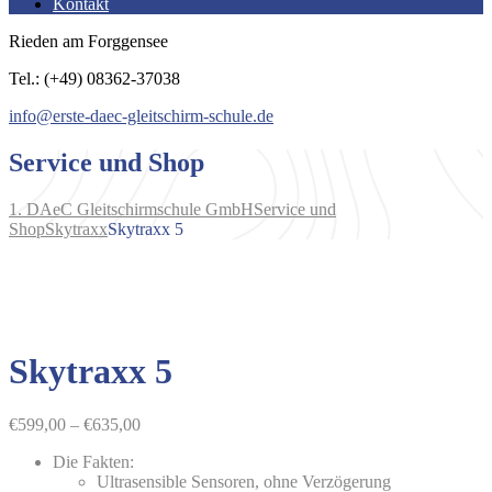
Kontakt
Rieden am Forggensee
Tel.: (+49) 08362-37038
info@erste-daec-gleitschirm-schule.de
Service und Shop
1. DAeC Gleitschirmschule GmbH
Service und
Shop
Skytraxx
Skytraxx 5
Skytraxx 5
Preisspanne:
€
599,00
–
€
635,00
€599,00
Die Fakten:
bis
Ultrasensible Sensoren, ohne Verzögerung
€635,00