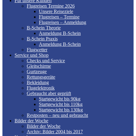
Für unsere Kunden
Flugreisen Termine 2026
Unsere Reiseziele
Flugreisen – Termine
Flugreisen – Anmeldung
B-Schein Theorie
Anmeldung B-Schein
B-Schein Praxis
Anmeldung B-Schein
Flugwetter
Service und Shop
Checks und Service
Gleitschirme
Gurtzeuge
Rettungsgeräte
Bekleidung
Flugelektronik
Gebraucht aber geprüft
Startgewicht bis 90kg
Startgewicht bis 110kg
Startgewicht bis 130kg
Restposten – neu und gebraucht
Bilder der Woche
Bilder der Woche
Archiv: Bilder 2004 bis 2017