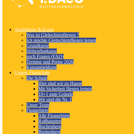
Ausbildung & Kurse
Was ist Gleitschirmfliegen ?
Ich möchte Gleitschirmfliegen lernen
Grundkurse
Höhenflugkurse
noch Fragen (FAQ)
Termine und Preise 2026
Kursanmeldung
Unsere Flugschule
Die Schule
Hier sind wir zu Hause
Mit Sicherheit fliegen lernen
10+1 gute Gründe
Wir sind die Nr. 1
Unser Team
Fluggebiete
Alle Fluggebiete
Roßhaupten
Buchenberg
Breitenberg