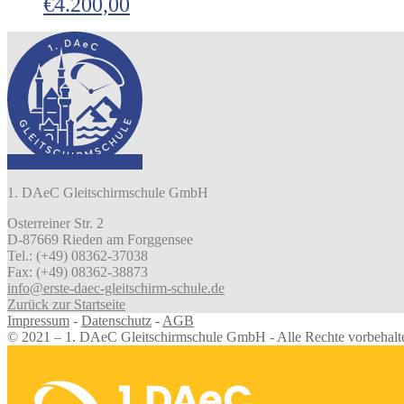
€
4.200,00
1. DAeC Gleitschirmschule GmbH
Osterreiner Str. 2
D-87669 Rieden am Forggensee
Tel.: (+49) 08362-37038
Fax: (+49) 08362-38873
info@erste-daec-gleitschirm-schule.de
Zurück zur Startseite
Impressum
-
Datenschutz
-
AGB
© 2021 – 1. DAeC Gleitschirmschule GmbH - Alle Rechte vorbehalt