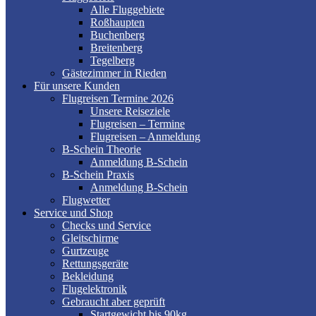
Alle Fluggebiete
Roßhaupten
Buchenberg
Breitenberg
Tegelberg
Gästezimmer in Rieden
Für unsere Kunden
Flugreisen Termine 2026
Unsere Reiseziele
Flugreisen – Termine
Flugreisen – Anmeldung
B-Schein Theorie
Anmeldung B-Schein
B-Schein Praxis
Anmeldung B-Schein
Flugwetter
Service und Shop
Checks und Service
Gleitschirme
Gurtzeuge
Rettungsgeräte
Bekleidung
Flugelektronik
Gebraucht aber geprüft
Startgewicht bis 90kg