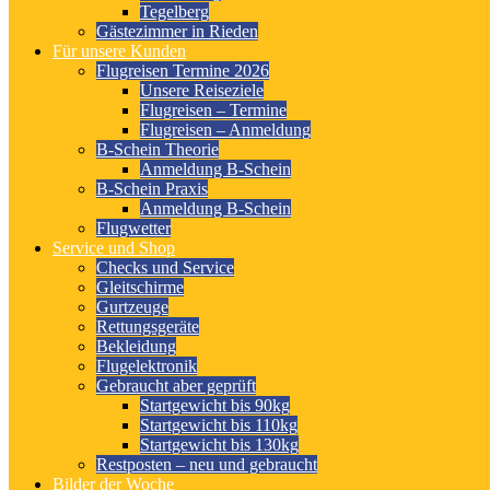
Tegelberg
Gästezimmer in Rieden
Für unsere Kunden
Flugreisen Termine 2026
Unsere Reiseziele
Flugreisen – Termine
Flugreisen – Anmeldung
B-Schein Theorie
Anmeldung B-Schein
B-Schein Praxis
Anmeldung B-Schein
Flugwetter
Service und Shop
Checks und Service
Gleitschirme
Gurtzeuge
Rettungsgeräte
Bekleidung
Flugelektronik
Gebraucht aber geprüft
Startgewicht bis 90kg
Startgewicht bis 110kg
Startgewicht bis 130kg
Restposten – neu und gebraucht
Bilder der Woche