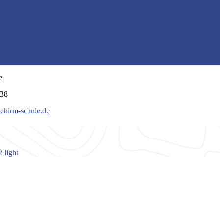
e
038
schirm-schule.de
 light