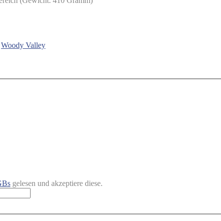
bereich (Gewicht: 410 Gramm)
:
Woody Valley
GBs
gelesen und akzeptiere diese.