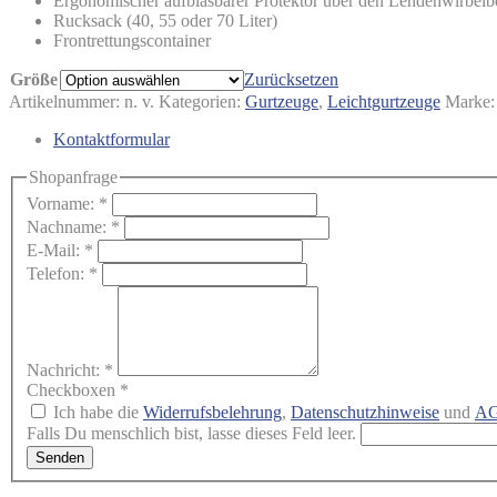
Ergonomischer aufblasbarer Protektor über den Lendenwirbel
Rucksack (40, 55 oder 70 Liter)
Frontrettungscontainer
Größe
Zurücksetzen
Artikelnummer:
n. v.
Kategorien:
Gurtzeuge
,
Leichtgurtzeuge
Marke
Kontaktformular
Shopanfrage
Vorname:
*
Nachname:
*
E-Mail:
*
Telefon:
*
Nachricht:
*
Checkboxen
*
Ich habe die
Widerrufsbelehrung
,
Datenschutzhinweise
und
A
Falls Du menschlich bist, lasse dieses Feld leer.
Senden