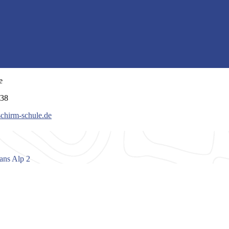
e
038
schirm-schule.de
ans Alp 2