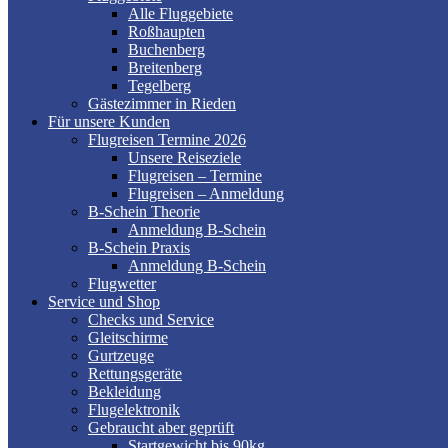
Alle Fluggebiete
Roßhaupten
Buchenberg
Breitenberg
Tegelberg
Gästezimmer in Rieden
Für unsere Kunden
Flugreisen Termine 2026
Unsere Reiseziele
Flugreisen – Termine
Flugreisen – Anmeldung
B-Schein Theorie
Anmeldung B-Schein
B-Schein Praxis
Anmeldung B-Schein
Flugwetter
Service und Shop
Checks und Service
Gleitschirme
Gurtzeuge
Rettungsgeräte
Bekleidung
Flugelektronik
Gebraucht aber geprüft
Startgewicht bis 90kg