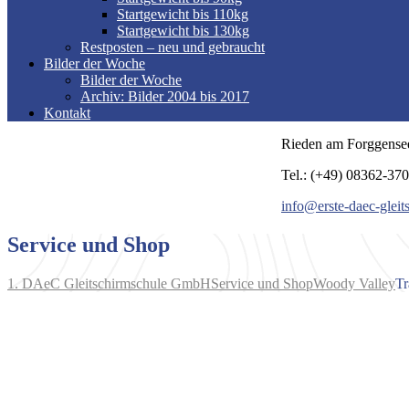
Startgewicht bis 110kg
Startgewicht bis 130kg
Restposten – neu und gebraucht
Bilder der Woche
Bilder der Woche
Archiv: Bilder 2004 bis 2017
Kontakt
Rieden am Forggense
Tel.: (+49) 08362-37
info@erste-daec-gleit
Service und Shop
1. DAeC Gleitschirmschule GmbH
Service und Shop
Woody Valley
Tr