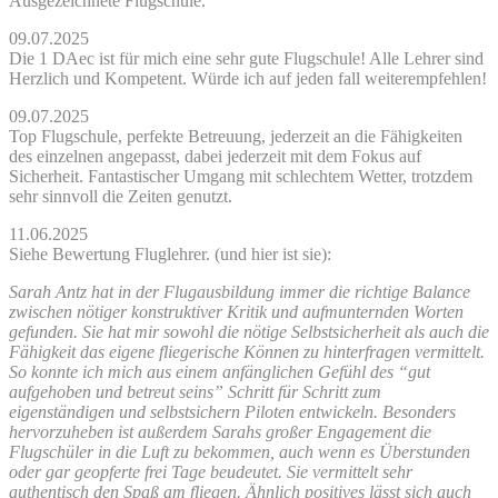
Ausgezeichnete Flugschule.
09.07.2025
Die 1 DAec ist für mich eine sehr gute Flugschule! Alle Lehrer sind
Herzlich und Kompetent. Würde ich auf jeden fall weiterempfehlen!
09.07.2025
Top Flugschule, perfekte Betreuung, jederzeit an die Fähigkeiten
des einzelnen angepasst, dabei jederzeit mit dem Fokus auf
Sicherheit. Fantastischer Umgang mit schlechtem Wetter, trotzdem
sehr sinnvoll die Zeiten genutzt.
11.06.2025
Siehe Bewertung Fluglehrer. (und hier ist sie):
Sarah Antz hat in der Flugausbildung immer die richtige Balance
zwischen nötiger konstruktiver Kritik und aufmunternden Worten
gefunden. Sie hat mir sowohl die nötige Selbstsicherheit als auch die
Fähigkeit das eigene fliegerische Können zu hinterfragen vermittelt.
So konnte ich mich aus einem anfänglichen Gefühl des “gut
aufgehoben und betreut seins” Schritt für Schritt zum
eigenständigen und selbstsichern Piloten entwickeln. Besonders
hervorzuheben ist außerdem Sarahs großer Engagement die
Flugschüler in die Luft zu bekommen, auch wenn es Überstunden
oder gar geopferte frei Tage beudeutet. Sie vermittelt sehr
authentisch den Spaß am fliegen. Ähnlich positives lässt sich auch