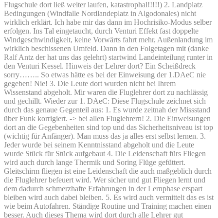
Flugschule dort ließ weiter laufen, katastrophal!!!!!) 2. Landplatz
Bedingungen (Windfalle Nordlandeplatz in Algodonales) nicht
wirklich erklärt. Ich habe mir das dann im Hochrisiko-Modus selber
erfolgen. Ins Tal eingetaucht, durch Venturi Effekt fast doppelte
Windgeschwindigkeit, keine Vorwärts fahrt mehr, Außenlandung im
wirklich beschissenen Umfeld. Dann in den Folgetagen mit (danke
Ralf Antz der hat uns das gelehrt) startwind Landeinteilung runter in
den Venturi Kessel. Hinweis der Lehrer dort? Ein Scheißdreck
sorry…….. So etwas hätte es bei der Einweisung der 1.DAeC nie
gegeben! Nie! 3. Die Leute dort wurden nicht bei Ihrem
Wissenstand abgeholt. Mir waren die Fluglehrer dort zu nachlässig
und gechillt. Wieder zur 1. DAeC: Diese Flugschule zeichnet sich
durch das genaue Gegenteil aus: 1. Es wurde zeitnah der Missstand
über Funk korrigiert. -> bei allen Fluglehrern! 2. Die Einweisungen
dort an die Gegebenheiten sind top und das Sicherheitsniveau ist top
(wichtig für Anfänger). Man muss das ja alles erst selbst lernen. 3.
Jeder wurde bei seinem Kenntnisstand abgeholt und die Leute
wurde Stück für Stück aufgebaut 4. Die Leidenschaft fürs Fliegen
wird auch durch lange Thermik und Soring Flüge gefüttert.
Gleitschirm fliegen ist eine Leidenschaft die auch maßgeblich durch
die Fluglehrer befeuert wird. Wer sicher und gut Fliegen lernt und
dem dadurch schmerzhafte Erfahrungen in der Lernphase erspart
bleiben wird auch dabei bleiben. 5. Es wird auch vermittelt das es ist
wie beim Autofahren. Ständige Routine und Training machen einen
besser. Auch dieses Thema wird dort durch alle Lehrer gut