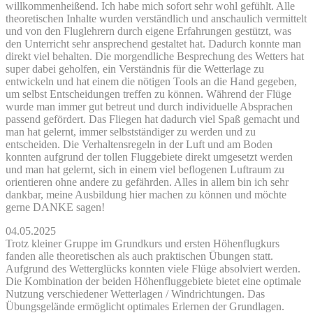
willkommenheißend. Ich habe mich sofort sehr wohl gefühlt. Alle
theoretischen Inhalte wurden verständlich und anschaulich vermittelt
und von den Fluglehrern durch eigene Erfahrungen gestützt, was
den Unterricht sehr ansprechend gestaltet hat. Dadurch konnte man
direkt viel behalten. Die morgendliche Besprechung des Wetters hat
super dabei geholfen, ein Verständnis für die Wetterlage zu
entwickeln und hat einem die nötigen Tools an die Hand gegeben,
um selbst Entscheidungen treffen zu können. Während der Flüge
wurde man immer gut betreut und durch individuelle Absprachen
passend gefördert. Das Fliegen hat dadurch viel Spaß gemacht und
man hat gelernt, immer selbstständiger zu werden und zu
entscheiden. Die Verhaltensregeln in der Luft und am Boden
konnten aufgrund der tollen Fluggebiete direkt umgesetzt werden
und man hat gelernt, sich in einem viel beflogenen Luftraum zu
orientieren ohne andere zu gefährden. Alles in allem bin ich sehr
dankbar, meine Ausbildung hier machen zu können und möchte
gerne DANKE sagen!
04.05.2025
Trotz kleiner Gruppe im Grundkurs und ersten Höhenflugkurs
fanden alle theoretischen als auch praktischen Übungen statt.
Aufgrund des Wetterglücks konnten viele Flüge absolviert werden.
Die Kombination der beiden Höhenfluggebiete bietet eine optimale
Nutzung verschiedener Wetterlagen / Windrichtungen. Das
Übungsgelände ermöglicht optimales Erlernen der Grundlagen.