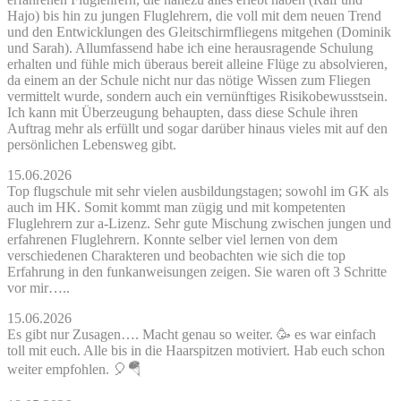
Hajo) bis hin zu jungen Fluglehrern, die voll mit dem neuen Trend
und den Entwicklungen des Gleitschirmfliegens mitgehen (Dominik
und Sarah). Allumfassend habe ich eine herausragende Schulung
erhalten und fühle mich überaus bereit alleine Flüge zu absolvieren,
da einem an der Schule nicht nur das nötige Wissen zum Fliegen
vermittelt wurde, sondern auch ein vernünftiges Risikobewusstsein.
Ich kann mit Überzeugung behaupten, dass diese Schule ihren
Auftrag mehr als erfüllt und sogar darüber hinaus vieles mit auf den
persönlichen Lebensweg gibt.
15.06.2026
Top flugschule mit sehr vielen ausbildungstagen; sowohl im GK als
auch im HK. Somit kommt man zügig und mit kompetenten
Fluglehrern zur a-Lizenz. Sehr gute Mischung zwischen jungen und
erfahrenen Fluglehrern. Konnte selber viel lernen von dem
verschiedenen Charakteren und beobachten wie sich die top
Erfahrung in den funkanweisungen zeigen. Sie waren oft 3 Schritte
vor mir…..
15.06.2026
Es gibt nur Zusagen…. Macht genau so weiter. 🥳 es war einfach
toll mit euch. Alle bis in die Haarspitzen motiviert. Hab euch schon
weiter empfohlen. 🎈🪂