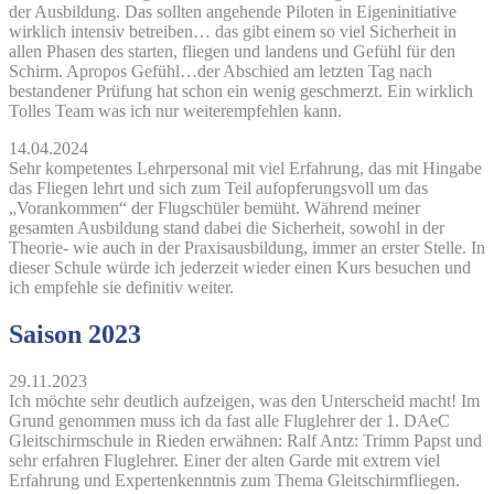
der Ausbildung. Das sollten angehende Piloten in Eigeninitiative
wirklich intensiv betreiben… das gibt einem so viel Sicherheit in
allen Phasen des starten, fliegen und landens und Gefühl für den
Schirm. Apropos Gefühl…der Abschied am letzten Tag nach
bestandener Prüfung hat schon ein wenig geschmerzt. Ein wirklich
Tolles Team was ich nur weiterempfehlen kann.
14.04.2024
Sehr kompetentes Lehrpersonal mit viel Erfahrung, das mit Hingabe
das Fliegen lehrt und sich zum Teil aufopferungsvoll um das
„Vorankommen“ der Flugschüler bemüht. Während meiner
gesamten Ausbildung stand dabei die Sicherheit, sowohl in der
Theorie- wie auch in der Praxisausbildung, immer an erster Stelle. In
dieser Schule würde ich jederzeit wieder einen Kurs besuchen und
ich empfehle sie definitiv weiter.
Saison 2023
29.11.2023
Ich möchte sehr deutlich aufzeigen, was den Unterscheid macht! Im
Grund genommen muss ich da fast alle Fluglehrer der 1. DAeC
Gleitschirmschule in Rieden erwähnen: Ralf Antz: Trimm Papst und
sehr erfahren Fluglehrer. Einer der alten Garde mit extrem viel
Erfahrung und Expertenkenntnis zum Thema Gleitschirmfliegen.