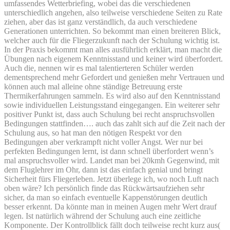
umfassendes Wetterbriefing, wobei das die verschiedenen
unterschiedlich angehen, also teilweise verschiedene Seiten zu Rate
ziehen, aber das ist ganz verständlich, da auch verschiedene
Generationen unterrichten. So bekommt man einen breiteren Blick,
welcher auch für die Fliegerzukunft nach der Schulung wichtig ist.
In der Praxis bekommt man alles ausführlich erklärt, man macht die
Übungen nach eigenem Kenntnisstand und keiner wird überfordert.
Auch die, nennen wir es mal talentierteren Schüler werden
dementsprechend mehr Gefordert und genießen mehr Vertrauen und
können auch mal alleine ohne ständige Betreuung erste
Thermikerfahrungen sammeln. Es wird also auf den Kenntnisstand
sowie individuellen Leistungsstand eingegangen. Ein weiterer sehr
positiver Punkt ist, dass auch Schulung bei recht anspruchsvollen
Bedingungen stattfinden…. auch das zahlt sich auf die Zeit nach der
Schulung aus, so hat man den nötigen Respekt vor den
Bedingungen aber verkrampft nicht voller Angst. Wer nur bei
perfekten Bedingungen lernt, ist dann schnell überfordert wenn’s
mal anspruchsvoller wird. Landet man bei 20kmh Gegenwind, mit
dem Fluglehrer im Ohr, dann ist das einfach genial und bringt
Sicherheit fürs Fliegerleben. Jetzt überlege ich, wo noch Luft nach
oben wäre? Ich persönlich finde das Rückwärtsaufziehen sehr
sicher, da man so einfach eventuelle Kappenstörungen deutlich
besser erkennt. Da könnte man in meinen Augen mehr Wert drauf
legen. Ist natürlich während der Schulung auch eine zeitliche
Komponente. Der Kontrollblick fällt doch teilweise recht kurz aus(