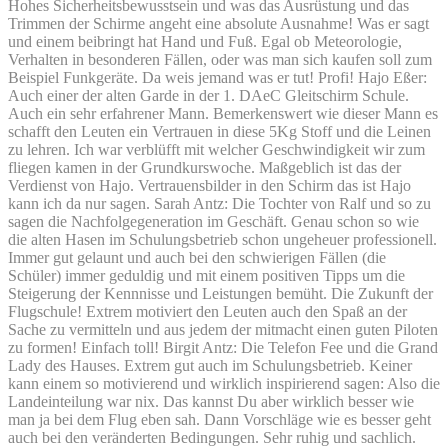
Hohes Sicherheitsbewusstsein und was das Ausrüstung und das
Trimmen der Schirme angeht eine absolute Ausnahme! Was er sagt
und einem beibringt hat Hand und Fuß. Egal ob Meteorologie,
Verhalten in besonderen Fällen, oder was man sich kaufen soll zum
Beispiel Funkgeräte. Da weis jemand was er tut! Profi! Hajo Eßer:
Auch einer der alten Garde in der 1. DAeC Gleitschirm Schule.
Auch ein sehr erfahrener Mann. Bemerkenswert wie dieser Mann es
schafft den Leuten ein Vertrauen in diese 5Kg Stoff und die Leinen
zu lehren. Ich war verblüfft mit welcher Geschwindigkeit wir zum
fliegen kamen in der Grundkurswoche. Maßgeblich ist das der
Verdienst von Hajo. Vertrauensbilder in den Schirm das ist Hajo
kann ich da nur sagen. Sarah Antz: Die Tochter von Ralf und so zu
sagen die Nachfolgegeneration im Geschäft. Genau schon so wie
die alten Hasen im Schulungsbetrieb schon ungeheuer professionell.
Immer gut gelaunt und auch bei den schwierigen Fällen (die
Schüler) immer geduldig und mit einem positiven Tipps um die
Steigerung der Kennnisse und Leistungen bemüht. Die Zukunft der
Flugschule! Extrem motiviert den Leuten auch den Spaß an der
Sache zu vermitteln und aus jedem der mitmacht einen guten Piloten
zu formen! Einfach toll! Birgit Antz: Die Telefon Fee und die Grand
Lady des Hauses. Extrem gut auch im Schulungsbetrieb. Keiner
kann einem so motivierend und wirklich inspirierend sagen: Also die
Landeinteilung war nix. Das kannst Du aber wirklich besser wie
man ja bei dem Flug eben sah. Dann Vorschläge wie es besser geht
auch bei den veränderten Bedingungen. Sehr ruhig und sachlich.