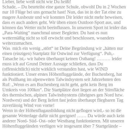
Lieber, liebe weiß nicht wie Du heißt!
Schade, – Du beurteilst eine ganze Schule, obwohl Du in 2 Wochen
nur 10 Flüge bei uns gemacht hast! Nun, das ist in der Tat eine zu
magere Ausbeute und wir konnten Dir leider nicht mehr beweisen,
dass es auch anders geht. Wir üben einen Outdoor-Sport aus, und
können das Wetter nicht beeinflussen. In unserem Sport ist leider das
„Para-Waiting“ manchmal unser Begleiter. Du hast es nun
wettermäßig nicht so toll erwischt und beschlossen, woanders
weiterzumachen.
Was mich ein wenig „stört“ ist Deine Begründung wir „hätten nur
einen (einzigen) Startplatz für Ostwind zur Verfügung“. Puh,-
Tatsache ist,- wir haben überhaupt keinen Osthang! ……… leider
muss ich auf Grund Deiner Aussage schließen, dass Du
(offensichtlich) nicht wirklich verstanden hast, wie WIND
funktioniert. Unser erstes Höhenfluggelände, der Buchenberg, hat
als Prallhang im alpenweiten Talwindsystem seit Jahrzehnten den
Ruf: „Wenn es am Buchenberg nicht geht, geht kein Berg im
Umkreis von 100km“. Die Startplätze dort liegen an der Stirnfläche
des thermischen, alpinen Talwindsystems (übrignes gen Nord bzw.
Nordwest) und der Berg liefert fast jeden überhaupt fliegbaren Tag
zuverlässig Wind von vorne!
Wenn in der Höhenflugausbildung nicht geflogen wird,- so ist die
gesamte Wetterlage dafür nicht geeignet! …… Da würde auch kein
anderer Nord- Süd- Ost- oder Westhang funktionieren. Mit unseren
Höhenfluggeländen verfügen wir insgesamt über 7 Startgelände –