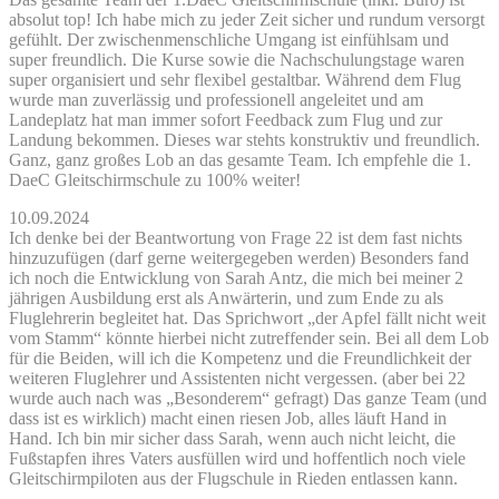
absolut top! Ich habe mich zu jeder Zeit sicher und rundum versorgt
gefühlt. Der zwischenmenschliche Umgang ist einfühlsam und
super freundlich. Die Kurse sowie die Nachschulungstage waren
super organisiert und sehr flexibel gestaltbar. Während dem Flug
wurde man zuverlässig und professionell angeleitet und am
Landeplatz hat man immer sofort Feedback zum Flug und zur
Landung bekommen. Dieses war stehts konstruktiv und freundlich.
Ganz, ganz großes Lob an das gesamte Team. Ich empfehle die 1.
DaeC Gleitschirmschule zu 100% weiter!
10.09.2024
Ich denke bei der Beantwortung von Frage 22 ist dem fast nichts
hinzuzufügen (darf gerne weitergegeben werden) Besonders fand
ich noch die Entwicklung von Sarah Antz, die mich bei meiner 2
jährigen Ausbildung erst als Anwärterin, und zum Ende zu als
Fluglehrerin begleitet hat. Das Sprichwort „der Apfel fällt nicht weit
vom Stamm“ könnte hierbei nicht zutreffender sein. Bei all dem Lob
für die Beiden, will ich die Kompetenz und die Freundlichkeit der
weiteren Fluglehrer und Assistenten nicht vergessen. (aber bei 22
wurde auch nach was „Besonderem“ gefragt) Das ganze Team (und
dass ist es wirklich) macht einen riesen Job, alles läuft Hand in
Hand. Ich bin mir sicher dass Sarah, wenn auch nicht leicht, die
Fußstapfen ihres Vaters ausfüllen wird und hoffentlich noch viele
Gleitschirmpiloten aus der Flugschule in Rieden entlassen kann.