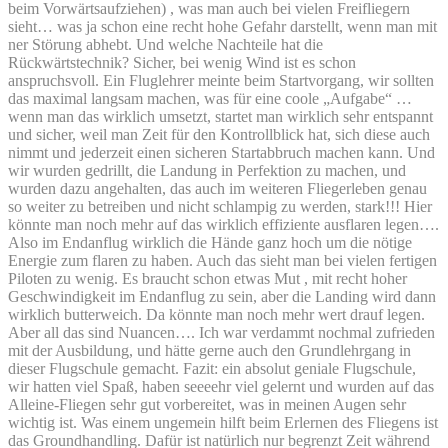
beim Vorwärtsaufziehen) , was man auch bei vielen Freifliegern
sieht… was ja schon eine recht hohe Gefahr darstellt, wenn man mit
ner Störung abhebt. Und welche Nachteile hat die
Rückwärtstechnik? Sicher, bei wenig Wind ist es schon
anspruchsvoll. Ein Fluglehrer meinte beim Startvorgang, wir sollten
das maximal langsam machen, was für eine coole „Aufgabe“ …
wenn man das wirklich umsetzt, startet man wirklich sehr entspannt
und sicher, weil man Zeit für den Kontrollblick hat, sich diese auch
nimmt und jederzeit einen sicheren Startabbruch machen kann. Und
wir wurden gedrillt, die Landung in Perfektion zu machen, und
wurden dazu angehalten, das auch im weiteren Fliegerleben genau
so weiter zu betreiben und nicht schlampig zu werden, stark!!! Hier
könnte man noch mehr auf das wirklich effiziente ausflaren legen….
Also im Endanflug wirklich die Hände ganz hoch um die nötige
Energie zum flaren zu haben. Auch das sieht man bei vielen fertigen
Piloten zu wenig. Es braucht schon etwas Mut , mit recht hoher
Geschwindigkeit im Endanflug zu sein, aber die Landing wird dann
wirklich butterweich. Da könnte man noch mehr wert drauf legen.
Aber all das sind Nuancen…. Ich war verdammt nochmal zufrieden
mit der Ausbildung, und hätte gerne auch den Grundlehrgang in
dieser Flugschule gemacht. Fazit: ein absolut geniale Flugschule,
wir hatten viel Spaß, haben seeeehr viel gelernt und wurden auf das
Alleine-Fliegen sehr gut vorbereitet, was in meinen Augen sehr
wichtig ist. Was einem ungemein hilft beim Erlernen des Fliegens ist
das Groundhandling. Dafür ist natürlich nur begrenzt Zeit während