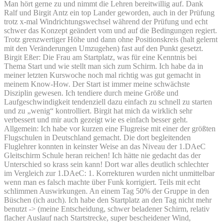
Man hört gerne zu und nimmt die Lehren bereitwillig auf. Dank
Ralf und Birgit Antz ein top Lander geworden, auch in der Prüfung
trotz x-mal Windrichtungswechsel während der Prüfung und echt
schwer das Konzept geändert vom und auf die Bedingungen regiert.
Trotz grenzwertiger Höhe und dann ohne Positionskreis (halt gelernt
mit den Veränderungen Umzugehen) fast auf den Punkt gesetzt.
Birgit Eßer: Die Frau am Startplatz, was für eine Kenntnis bei
Thema Start und wie stellt man sich zum Schirm. Ich habe da in
meiner letzten Kurswoche noch mal richtig was gut gemacht in
meinem Know-How. Der Start ist immer meine schwächste
Disziplin gewesen. Ich tendiere durch meine Größe und
Laufgeschwindigkeit tendenziell dazu einfach zu schnell zu starten
und zu „wenig“ kontrolliert. Birgit hat mich da wirklich sehr
verbessert und mir auch gezeigt wie es einfach besser geht.
Allgemein: Ich habe vor kurzen eine Flugreise mit einer der größten
Flugschulen in Deutschland gemacht. Die dort begleitenden
Fluglehrer konnten in keinster Weise an das Niveau der 1.DAeC
Gleitschirm Schule heran reichen! Ich hätte nie gedacht das der
Unterschied so krass sein kann! Dort war alles deutlich schlechter
im Vergleich zur 1.DAeC: 1. Korrekturen wurden nicht unmittelbar
wenn man es falsch machte über Funk korrigiert. Teils mit echt
schlimmen Auswirkungen. An einem Tag 50% der Gruppe in den
Büschen (ich auch). Ich habe den Startplatz an den Tag nicht mehr
benutzt -> (meine Entscheidung, schwer beladener Schirm, relativ
flacher Auslauf nach Startstrecke, super bescheidener Wind,