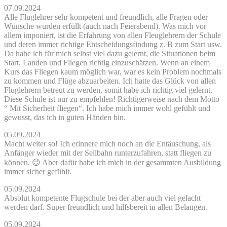
07.09.2024
Alle Fluglehrer sehr kompetent und freundlich, alle Fragen oder
Wünsche wurden erfüllt (auch nach Feierabend). Was mich vor
allem imponiert, ist die Erfahrung von allen Fleuglehrern der Schule
und deren immer richtige Entscheidungsfindung z. B zum Start usw.
Da habe ich für mich selbst viel dazu gelernt, die Situationen beim
Start, Landen und Fliegen richtig einzuschätzen. Wenn an einem
Kurs das Fliegen kaum möglich war, war es kein Problem nochmals
zu kommen und Flüge abzuarbeiten. Ich hatte das Glück von allen
Fluglehrern betreut zu werden, somit habe ich richtig viel gelernt.
Diese Schule ist nur zu empfehlen! Richtigerweise nach dem Motto
“ Mit Sicherheit fliegen“. Ich habe mich immer wohl gefühlt und
gewusst, das ich in guten Händen bin.
05.09.2024
Macht weiter so! Ich erinnere mich noch an die Entäuschung, als
Anfänger wieder mit der Seilbahn runterzufahren, statt fliegen zu
können. 😉 Aber dafür habe ich mich in der gesammten Ausbildung
immer sicher gefühlt.
05.09.2024
Absolut kompetente Flugschule bei der aber auch viel gelacht
werden darf. Super freundlich und hilfsbereit in allen Belangen.
05.09.2024