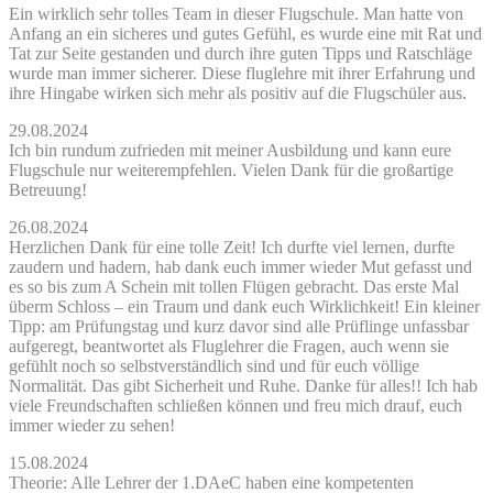
Ein wirklich sehr tolles Team in dieser Flugschule. Man hatte von
Anfang an ein sicheres und gutes Gefühl, es wurde eine mit Rat und
Tat zur Seite gestanden und durch ihre guten Tipps und Ratschläge
wurde man immer sicherer. Diese fluglehre mit ihrer Erfahrung und
ihre Hingabe wirken sich mehr als positiv auf die Flugschüler aus.
29.08.2024
Ich bin rundum zufrieden mit meiner Ausbildung und kann eure
Flugschule nur weiterempfehlen. Vielen Dank für die großartige
Betreuung!
26.08.2024
Herzlichen Dank für eine tolle Zeit! Ich durfte viel lernen, durfte
zaudern und hadern, hab dank euch immer wieder Mut gefasst und
es so bis zum A Schein mit tollen Flügen gebracht. Das erste Mal
überm Schloss – ein Traum und dank euch Wirklichkeit! Ein kleiner
Tipp: am Prüfungstag und kurz davor sind alle Prüflinge unfassbar
aufgeregt, beantwortet als Fluglehrer die Fragen, auch wenn sie
gefühlt noch so selbstverständlich sind und für euch völlige
Normalität. Das gibt Sicherheit und Ruhe. Danke für alles!! Ich hab
viele Freundschaften schließen können und freu mich drauf, euch
immer wieder zu sehen!
15.08.2024
Theorie: Alle Lehrer der 1.DAeC haben eine kompetenten