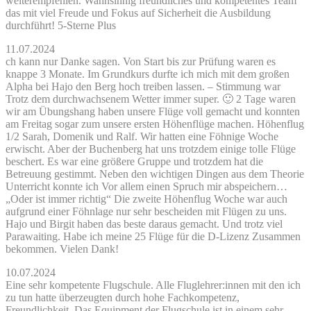
weiterempfehlen. Wahnsinnig freundliches und kompetentes Team
das mit viel Freude und Fokus auf Sicherheit die Ausbildung
durchführt! 5-Sterne Plus
11.07.2024
ch kann nur Danke sagen. Von Start bis zur Prüfung waren es
knappe 3 Monate. Im Grundkurs durfte ich mich mit dem großen
Alpha bei Hajo den Berg hoch treiben lassen. – Stimmung war
Trotz dem durchwachsenem Wetter immer super. 🙂 2 Tage waren
wir am Übungshang haben unsere Flüge voll gemacht und konnten
am Freitag sogar zum unsere ersten Höhenflüge machen. Höhenflug
1/2 Sarah, Domenik und Ralf. Wir hatten eine Föhnige Woche
erwischt. Aber der Buchenberg hat uns trotzdem einige tolle Flüge
beschert. Es war eine größere Gruppe und trotzdem hat die
Betreuung gestimmt. Neben den wichtigen Dingen aus dem Theorie
Unterricht konnte ich Vor allem einen Spruch mir abspeichern…
„Oder ist immer richtig“ Die zweite Höhenflug Woche war auch
aufgrund einer Föhnlage nur sehr bescheiden mit Flügen zu uns.
Hajo und Birgit haben das beste daraus gemacht. Und trotz viel
Parawaiting. Habe ich meine 25 Flüge für die D-Lizenz Zusammen
bekommen. Vielen Dank!
10.07.2024
Eine sehr kompetente Flugschule. Alle Fluglehrer:innen mit den ich
zu tun hatte überzeugten durch hohe Fachkompetenz,
Freundlichkeit. Das Equipment der Flugschule ist in einem sehr