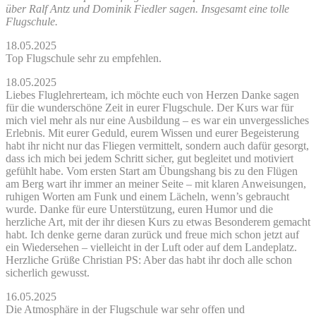
über Ralf Antz und Dominik Fiedler sagen. Insgesamt eine tolle
Flugschule.
18.05.2025
Top Flugschule sehr zu empfehlen.
18.05.2025
Liebes Fluglehrerteam, ich möchte euch von Herzen Danke sagen
für die wunderschöne Zeit in eurer Flugschule. Der Kurs war für
mich viel mehr als nur eine Ausbildung – es war ein unvergessliches
Erlebnis. Mit eurer Geduld, eurem Wissen und eurer Begeisterung
habt ihr nicht nur das Fliegen vermittelt, sondern auch dafür gesorgt,
dass ich mich bei jedem Schritt sicher, gut begleitet und motiviert
gefühlt habe. Vom ersten Start am Übungshang bis zu den Flügen
am Berg wart ihr immer an meiner Seite – mit klaren Anweisungen,
ruhigen Worten am Funk und einem Lächeln, wenn’s gebraucht
wurde. Danke für eure Unterstützung, euren Humor und die
herzliche Art, mit der ihr diesen Kurs zu etwas Besonderem gemacht
habt. Ich denke gerne daran zurück und freue mich schon jetzt auf
ein Wiedersehen – vielleicht in der Luft oder auf dem Landeplatz.
Herzliche Grüße Christian PS: Aber das habt ihr doch alle schon
sicherlich gewusst.
16.05.2025
Die Atmosphäre in der Flugschule war sehr offen und