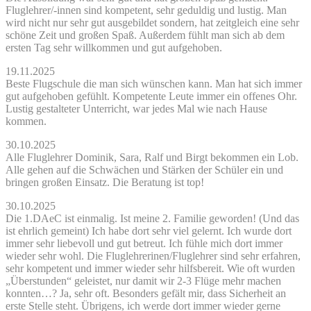
Fluglehrer/-innen sind kompetent, sehr geduldig und lustig. Man
wird nicht nur sehr gut ausgebildet sondern, hat zeitgleich eine sehr
schöne Zeit und großen Spaß. Außerdem fühlt man sich ab dem
ersten Tag sehr willkommen und gut aufgehoben.
19.11.2025
Beste Flugschule die man sich wünschen kann. Man hat sich immer
gut aufgehoben gefühlt. Kompetente Leute immer ein offenes Ohr.
Lustig gestalteter Unterricht, war jedes Mal wie nach Hause
kommen.
30.10.2025
Alle Fluglehrer Dominik, Sara, Ralf und Birgt bekommen ein Lob.
Alle gehen auf die Schwächen und Stärken der Schüler ein und
bringen großen Einsatz. Die Beratung ist top!
30.10.2025
Die 1.DAeC ist einmalig. Ist meine 2. Familie geworden! (Und das
ist ehrlich gemeint) Ich habe dort sehr viel gelernt. Ich wurde dort
immer sehr liebevoll und gut betreut. Ich fühle mich dort immer
wieder sehr wohl. Die Fluglehrerinen/Fluglehrer sind sehr erfahren,
sehr kompetent und immer wieder sehr hilfsbereit. Wie oft wurden
„Überstunden“ geleistet, nur damit wir 2-3 Flüge mehr machen
konnten…? Ja, sehr oft. Besonders gefält mir, dass Sicherheit an
erste Stelle steht. Übrigens, ich werde dort immer wieder gerne