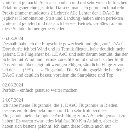
Unterricht gemacht. Sehr anschaulich und mit sehr vielen hilfreichen
Erfahrungsberichte gespickt. Da setzt man sich gerne nochmal rein.
Praxis (immer mindestens 2 Lehrer): Alle Lehrer der 1.DAeC in
jeglicher Kombination (Start und Landung) haben einen perfekten
Unterricht geliefert und das auch bei viel Betrieb. Größtes Lob an
diese Schule. Immer gerne wieder.
05.08.2024
Deshalb habe ich die Flugschule gewechselt und ging zur 1.DAeC.
Dort durfte ich bei Wind und in Termik fliegen, habe deutlich mehr
gelernt. Die Fluglehrer bei 1.DAeC sind sehr darum bemüht, das der
Schüler mit Wind und Termik zurecht kommt und sich sicher fühlt
Das erlernte übersteigt mit wenigen Flügen, sämtliche Flüge zuvor
bei der …..(***)….. – Flugschule. Die Schulungsgelände bei der 1.
DAeC sind deutlich besser, vorallem die Startplätze sind Top.
02.08.2024
Perfekt – einfach genauso weiter machen.
24.07.2024
Ich habe meine Flugschule, die 1. DAeC Flugschule in Rieden,
bestens empfohlen bekommen und bin sehr froh bei dieser
Flugschule meine komplette Ausbildung zum A-Schein gemacht zu
haben! Es waren zwar jedes Mal fast 300 Km Anfahrt, aber die
haben sich bestens gelohnt! Ich kann diese Schule auch nur