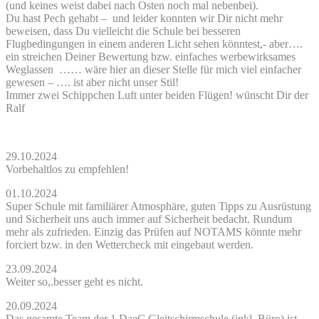
(und keines weist dabei nach Osten noch mal nebenbei).
Du hast Pech gehabt – und leider konnten wir Dir nicht mehr
beweisen, dass Du vielleicht die Schule bei besseren
Flugbedingungen in einem anderen Licht sehen könntest,- aber….
ein streichen Deiner Bewertung bzw. einfaches werbewirksames
Weglassen …… wäre hier an dieser Stelle für mich viel einfacher
gewesen – …. ist aber nicht unser Stil!
Immer zwei Schippchen Luft unter beiden Flügen! wünscht Dir der
Ralf
29.10.2024
Vorbehaltlos zu empfehlen!
01.10.2024
Super Schule mit familiärer Atmosphäre, guten Tipps zu Ausrüstung
und Sicherheit uns auch immer auf Sicherheit bedacht. Rundum
mehr als zufrieden. Einzig das Prüfen auf NOTAMS könnte mehr
forciert bzw. in den Wettercheck mit eingebaut werden.
23.09.2024
Weiter so,.besser geht es nicht.
20.09.2024
Das gesamte Team der 1.DaeC Gleitschirmschule (inkl. Büro) ist