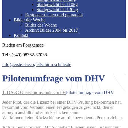
Startgewicht bis 110kg
Startgewicht bis 130kg
Restposten – neu und gebraucht
Bilder der Woche
Bilder der Woche
Archiv: Bilder 2004 bis 2017
Kontakt
Rieden am Forggensee
Tel.: (+49) 08362-37038
info@erste-daec-gleitschirm-schule.de
Pilotenumfrage vom DHV
1. DAeC Gleitschirmschule GmbH
Pilotenumfrage vom DHV
Jeder Pilot, der die Lizenz bei einer DHV-Prüfung bekommen hat,
bekommt vom Verband einen Fragebogen zugeschickt, den er
anonym ausfüllt und zurückschicken kann.
Wir können keine Rückschlüsse auf die bewertende Person ziehen.
Ach ja,- eins vorweg: „Mit Sicherheit Fliegen lernen“ ist nicht nur