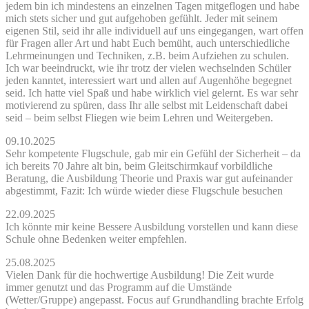
jedem bin ich mindestens an einzelnen Tagen mitgeflogen und habe
mich stets sicher und gut aufgehoben gefühlt. Jeder mit seinem
eigenen Stil, seid ihr alle individuell auf uns eingegangen, wart offen
für Fragen aller Art und habt Euch bemüht, auch unterschiedliche
Lehrmeinungen und Techniken, z.B. beim Aufziehen zu schulen.
Ich war beeindruckt, wie ihr trotz der vielen wechselnden Schüler
jeden kanntet, interessiert wart und allen auf Augenhöhe begegnet
seid. Ich hatte viel Spaß und habe wirklich viel gelernt. Es war sehr
motivierend zu spüren, dass Ihr alle selbst mit Leidenschaft dabei
seid – beim selbst Fliegen wie beim Lehren und Weitergeben.
09.10.2025
Sehr kompetente Flugschule, gab mir ein Gefühl der Sicherheit – da
ich bereits 70 Jahre alt bin, beim Gleitschirmkauf vorbildliche
Beratung, die Ausbildung Theorie und Praxis war gut aufeinander
abgestimmt, Fazit: Ich würde wieder diese Flugschule besuchen
22.09.2025
Ich könnte mir keine Bessere Ausbildung vorstellen und kann diese
Schule ohne Bedenken weiter empfehlen.
25.08.2025
Vielen Dank für die hochwertige Ausbildung! Die Zeit wurde
immer genutzt und das Programm auf die Umstände
(Wetter/Gruppe) angepasst. Focus auf Grundhandling brachte Erfolg