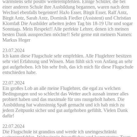
wärmstens sehr positiv weiterempfehlen. Einige Schüler, die bei
einer anderen Schule ihre Ausbildung begannen, waren nach dem
Wechsel ebenfalls begeistert! HaJo Esser, Birgit Esser, Ralf Antz,
Birgit Antz, Sarah Antz, Dominik Fiedler (Assistent) und Christian
Klomfaß Die Ausbilder arbeiten jeden Tag bis 18-19 Uhr und sogar
Sonntags. Mein Respekt!! Alle perfekte Lehrer, denen ich meinen
besten Dank aussprechen möchte!! Sehr gerne mit meinem Namen:
Markus Heger
23.07.2024
Ich kann diese Flugschule sehr empfehlen. Alle Fluglehrer besitzen
sehr viel Erfahrung und Wissen. Man fühlt sich von Anfang an sehr
gut aufgehoben. Ich bin sehr froh, das ich mich für diese Flugschule
entschieden habe.
22.07.2024
Ein großes Lob an alle meine Fluglehrer, die egal zu welchen
Bedingungen und so schlecht das Wetter auch aussah immer alles
probiert haben und das maximale für uns rausgeholt haben. Die
Ausbildung hat wahnsinnig Spaß gemacht und ich hab mich zu
jedem Zeitpunkt sicher und gut aufgehoben gefühlt. Vielen Dank
dafür!
22.07.2024
Die Flugschule ist grandios und werde ich uneingeschränkt