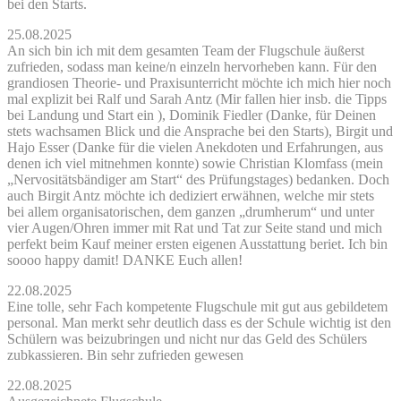
bei den Starts.
25.08.2025
An sich bin ich mit dem gesamten Team der Flugschule äußerst
zufrieden, sodass man keine/n einzeln hervorheben kann. Für den
grandiosen Theorie- und Praxisunterricht möchte ich mich hier noch
mal explizit bei Ralf und Sarah Antz (Mir fallen hier insb. die Tipps
bei Landung und Start ein ), Dominik Fiedler (Danke, für Deinen
stets wachsamen Blick und die Ansprache bei den Starts), Birgit und
Hajo Esser (Danke für die vielen Anekdoten und Erfahrungen, aus
denen ich viel mitnehmen konnte) sowie Christian Klomfass (mein
„Nervositätsbändiger am Start“ des Prüfungstages) bedanken. Doch
auch Birgit Antz möchte ich dediziert erwähnen, welche mir stets
bei allem organisatorischen, dem ganzen „drumherum“ und unter
vier Augen/Ohren immer mit Rat und Tat zur Seite stand und mich
perfekt beim Kauf meiner ersten eigenen Ausstattung beriet. Ich bin
soooo happy damit! DANKE Euch allen!
22.08.2025
Eine tolle, sehr Fach kompetente Flugschule mit gut aus gebildetem
personal. Man merkt sehr deutlich dass es der Schule wichtig ist den
Schülern was beizubringen und nicht nur das Geld des Schülers
zubkassieren. Bin sehr zufrieden gewesen
22.08.2025