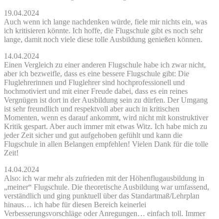
19.04.2024
Auch wenn ich lange nachdenken würde, fiele mir nichts ein, was
ich kritisieren könnte. Ich hoffe, die Flugschule gibt es noch sehr
lange, damit noch viele diese tolle Ausbildung genießen können.
14.04.2024
Einen Vergleich zu einer anderen Flugschule habe ich zwar nicht,
aber ich bezweifle, dass es eine bessere Flugschule gibt: Die
Fluglehrerinnen und Fluglehrer sind hochprofessionell und
hochmotiviert und mit einer Freude dabei, dass es ein reines
Vergnügen ist dort in der Ausbildung sein zu dürfen. Der Umgang
ist sehr freundlich und respektvoll aber auch in kritischen
Momenten, wenn es darauf ankommt, wird nicht mit konstruktiver
Kritik gespart. Aber auch immer mit etwas Witz. Ich habe mich zu
jeder Zeit sicher und gut aufgehoben gefühlt und kann die
Flugschule in allen Belangen empfehlen! Vielen Dank für die tolle
Zeit!
14.04.2024
Also: ich war mehr als zufrieden mit der Höhenflugausbildung in
„meiner“ Flugschule. Die theoretische Ausbildung war umfassend,
verständlich und ging punktuell über das Standartmaß/Lehrplan
hinaus… ich habe für diesen Bereich keinerlei
Verbesserungsvorschläge oder Anregungen… einfach toll. Immer