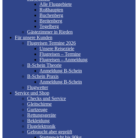
Alle Fluggebiete
Roßhaupten
Buchenberg
Breitenberg
Tegelberg
Gästezimmer in Rieden
Für unsere Kunden
Flugreisen Termine 2026
Unsere Reiseziele
Flugreisen – Termine
Flugreisen – Anmeldung
B-Schein Theorie
Anmeldung B-Schein
B-Schein Praxis
Anmeldung B-Schein
Flugwetter
Service und Shop
Checks und Service
Gleitschirme
Gurtzeuge
Rettungsgeräte
Bekleidung
Flugelektronik
Gebraucht aber geprüft
Startgewicht bis 90kg