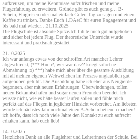
aufkreuzen, um meine Kenntnisse aufzufrischen und meine
Flugerfahrung zu erweitern. Gründe gibt es auch genug… B-
Schein, Flugreisen oder mal einfach Guten Tag zu sagen und einen
Kaffee zu trinken. Danke Euch 1.DAeC für euren Engagement und
bis bald mal wieder…21.10.2025
Die Flugschule ist absolute Spitze.Ich fühlte mich gut aufgehoben
und sicher bei jedem Flug. Der theoretische Unterricht wurde
interessant und praxisnah gestaltet.
21.10.2025
Ich war anfangs etwas von der schroffen Art mancher Lehrer
abgeschreckt, (*** Huch?, wer war das?? kriegt sofort ne
Abmahnung :o) ***) habe mich aber über die gesamte Ausbildung
mit all meinen eigenen Wehwehchen im Prozess unglaublich gut
aufgehoben gefühlt. Die Ausbildung habe ich eher aus Neugierde
begonnen, aber mit neuen Erfahrungen, Überwindungen, tollen
neuen Bekanntschafen und sogar neuen Freunden beendet. Ich
wüsste nicht, wie es hätte besser laufen sollen und fühle mich
perfekt auf das Fliegen in jeglicher Hinsicht vorbereitet. Am liebsten
würde ich nächstes Jahr nochmal einen A-Schein bei euch machen!
ich hoffe, dass ich noch viele Jahre den Kontakt zu euch aufrecht
erhalten kann, hab euch lieb!
14.10.2025
Herzlichen Dank an alle Fluglehrer und Lehrerinnen der Schule. Bei