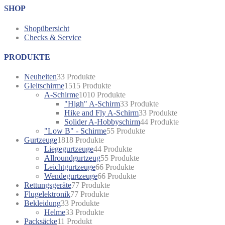
SHOP
Shopübersicht
Checks & Service
PRODUKTE
Neuheiten
3
3 Produkte
Gleitschirme
15
15 Produkte
A-Schirme
10
10 Produkte
"High" A-Schirm
3
3 Produkte
Hike and Fly A-Schirm
3
3 Produkte
Solider A-Hobbyschirm
4
4 Produkte
"Low B" - Schirme
5
5 Produkte
Gurtzeuge
18
18 Produkte
Liegegurtzeuge
4
4 Produkte
Allroundgurtzeug
5
5 Produkte
Leichtgurtzeuge
6
6 Produkte
Wendegurtzeuge
6
6 Produkte
Rettungsgeräte
7
7 Produkte
Flugelektronik
7
7 Produkte
Bekleidung
3
3 Produkte
Helme
3
3 Produkte
Packsäcke
1
1 Produkt