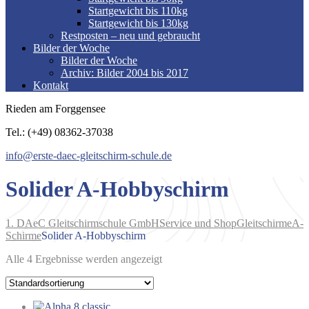
Startgewicht bis 110kg
Startgewicht bis 130kg
Restposten – neu und gebraucht
Bilder der Woche
Bilder der Woche
Archiv: Bilder 2004 bis 2017
Kontakt
Rieden am Forggensee
Tel.: (+49) 08362-37038
info@erste-daec-gleitschirm-schule.de
Solider A-Hobbyschirm
1. DAeC Gleitschirmschule GmbH
Service und Shop
Gleitschirme
A-
Schirme
Solider A-Hobbyschirm
Alle 4 Ergebnisse werden angezeigt