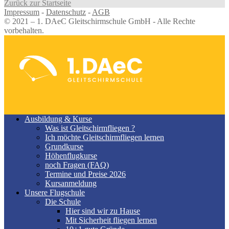
Zurück zur Startseite
Impressum
-
Datenschutz
-
AGB
© 2021 – 1. DAeC Gleitschirmschule GmbH - Alle Rechte
vorbehalten.
Ausbildung & Kurse
Was ist Gleitschirmfliegen ?
Ich möchte Gleitschirmfliegen lernen
Grundkurse
Höhenflugkurse
noch Fragen (FAQ)
Termine und Preise 2026
Kursanmeldung
Unsere Flugschule
Die Schule
Hier sind wir zu Hause
Mit Sicherheit fliegen lernen