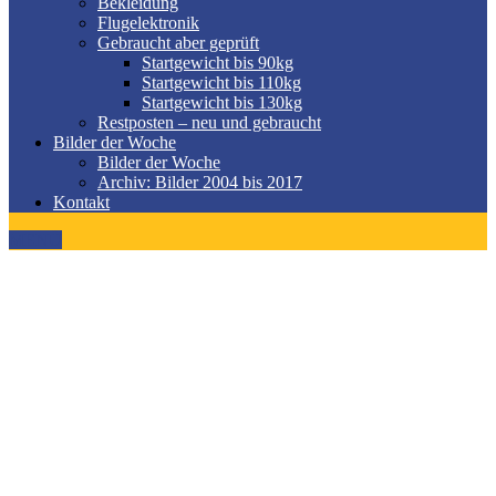
Bekleidung
Flugelektronik
Gebraucht aber geprüft
Startgewicht bis 90kg
Startgewicht bis 110kg
Startgewicht bis 130kg
Restposten – neu und gebraucht
Bilder der Woche
Bilder der Woche
Archiv: Bilder 2004 bis 2017
Kontakt
MENÜ