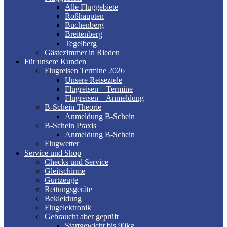
Alle Fluggebiete
Roßhaupten
Buchenberg
Breitenberg
Tegelberg
Gästezimmer in Rieden
Für unsere Kunden
Flugreisen Termine 2026
Unsere Reiseziele
Flugreisen – Termine
Flugreisen – Anmeldung
B-Schein Theorie
Anmeldung B-Schein
B-Schein Praxis
Anmeldung B-Schein
Flugwetter
Service und Shop
Checks und Service
Gleitschirme
Gurtzeuge
Rettungsgeräte
Bekleidung
Flugelektronik
Gebraucht aber geprüft
Startgewicht bis 90kg