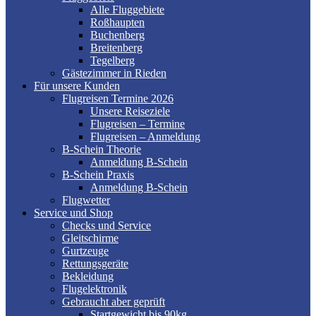
Alle Fluggebiete
Roßhaupten
Buchenberg
Breitenberg
Tegelberg
Gästezimmer in Rieden
Für unsere Kunden
Flugreisen Termine 2026
Unsere Reiseziele
Flugreisen – Termine
Flugreisen – Anmeldung
B-Schein Theorie
Anmeldung B-Schein
B-Schein Praxis
Anmeldung B-Schein
Flugwetter
Service und Shop
Checks und Service
Gleitschirme
Gurtzeuge
Rettungsgeräte
Bekleidung
Flugelektronik
Gebraucht aber geprüft
Startgewicht bis 90kg