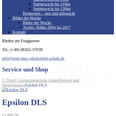
Startgewicht bis 110kg
Startgewicht bis 130kg
Restposten – neu und gebraucht
Bilder der Woche
Bilder der Woche
Archiv: Bilder 2004 bis 2017
Kontakt
Rieden am Forggensee
Tel.: (+49) 08362-37038
info@erste-daec-gleitschirm-schule.de
Service und Shop
1. DAeC Gleitschirmschule GmbH
Service und
Shop
Advance
Epsilon DLS
Epsilon DLS
€
3.890,00