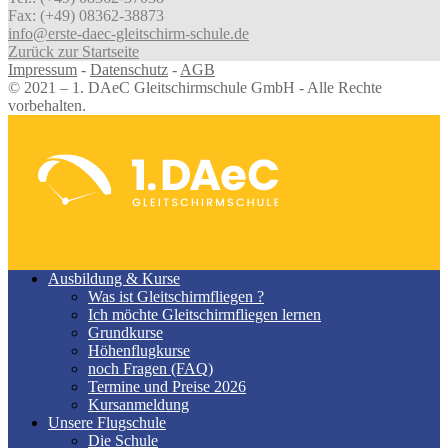
Fax: (+49) 08362-38873
info@erste-daec-gleitschirm-schule.de
Zurück zur Startseite
Impressum
-
Datenschutz
-
AGB
© 2021 – 1. DAeC Gleitschirmschule GmbH - Alle Rechte
vorbehalten.
Ausbildung & Kurse
Was ist Gleitschirmfliegen ?
Ich möchte Gleitschirmfliegen lernen
Grundkurse
Höhenflugkurse
noch Fragen (FAQ)
Termine und Preise 2026
Kursanmeldung
Unsere Flugschule
Die Schule