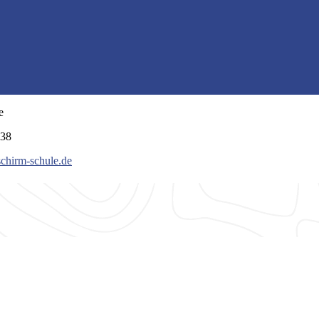
e
038
schirm-schule.de