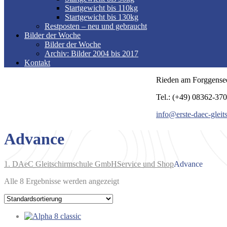
Startgewicht bis 110kg
Startgewicht bis 130kg
Restposten – neu und gebraucht
Bilder der Woche
Bilder der Woche
Archiv: Bilder 2004 bis 2017
Kontakt
Rieden am Forggense
Tel.: (+49) 08362-37
info@erste-daec-gleit
Advance
1. DAeC Gleitschirmschule GmbH
Service und Shop
Advance
Alle 8 Ergebnisse werden angezeigt