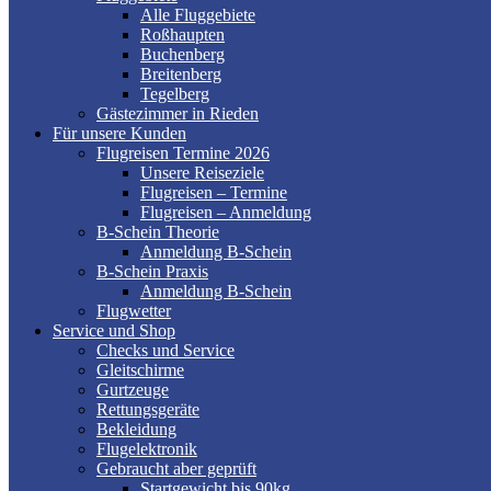
Alle Fluggebiete
Roßhaupten
Buchenberg
Breitenberg
Tegelberg
Gästezimmer in Rieden
Für unsere Kunden
Flugreisen Termine 2026
Unsere Reiseziele
Flugreisen – Termine
Flugreisen – Anmeldung
B-Schein Theorie
Anmeldung B-Schein
B-Schein Praxis
Anmeldung B-Schein
Flugwetter
Service und Shop
Checks und Service
Gleitschirme
Gurtzeuge
Rettungsgeräte
Bekleidung
Flugelektronik
Gebraucht aber geprüft
Startgewicht bis 90kg