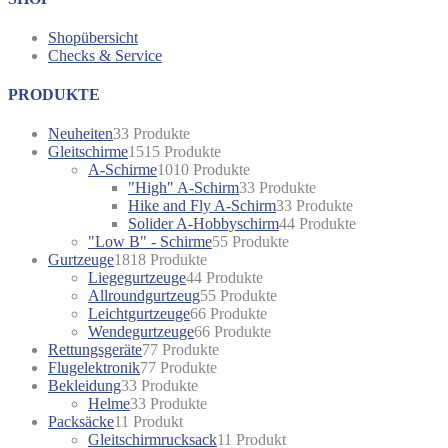
Shopübersicht
Checks & Service
PRODUKTE
Neuheiten
3
3 Produkte
Gleitschirme
15
15 Produkte
A-Schirme
10
10 Produkte
"High" A-Schirm
3
3 Produkte
Hike and Fly A-Schirm
3
3 Produkte
Solider A-Hobbyschirm
4
4 Produkte
"Low B" - Schirme
5
5 Produkte
Gurtzeuge
18
18 Produkte
Liegegurtzeuge
4
4 Produkte
Allroundgurtzeug
5
5 Produkte
Leichtgurtzeuge
6
6 Produkte
Wendegurtzeuge
6
6 Produkte
Rettungsgeräte
7
7 Produkte
Flugelektronik
7
7 Produkte
Bekleidung
3
3 Produkte
Helme
3
3 Produkte
Packsäcke
1
1 Produkt
Gleitschirmrucksack
1
1 Produkt