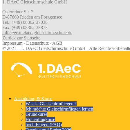
1. DAeC Gleitschirmschule GmbH
Osterreiner Str. 2
D-87669 Rieden am Forggensee
Tel.: (+49) 08362-37038
Fax: (+49) 08362-38873
info@erste-daec-gleitschirm-schule.de
Zurück zur Startseite
Impressum
-
Datenschutz
-
AGB
© 2021 – 1. DAeC Gleitschirmschule GmbH - Alle Rechte vorbehalt
Ausbildung & Kurse
Was ist Gleitschirmfliegen ?
Ich möchte Gleitschirmfliegen lernen
Grundkurse
Höhenflugkurse
noch Fragen (FAQ)
Termine und Preise 2026