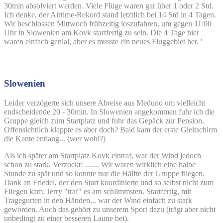
30min absolviert werden. Viele Flüge waren gar über 1 oder 2 Std.
Ich denke, der Airtime-Rekord stand letztlich bei 14 Std in 4 Tagen.
Wir beschlossen Mittwoch frühzeitig loszufahren, um gegen 11:00
Uhr in Slowenien am Kovk startfertig zu sein. Die 4 Tage hier
waren einfach genial, aber es musste ein neues Fluggebiet her. '
Slowenien
Leider verzögerte sich unsere Abreise aus Meduno um vielleicht
endscheidende 20 - 30min. In Slowenien angekommen fuhr ich die
Gruppe gleich zum Startplatz und fuhr das Gepäck zur Pension.
Offensichtlich klappte es aber doch? Bald kam der erste Gleitschirm
die Kante entlang... (wer wohl?)
Als ich später am Startplatz Kovk eintraf, war der Wind jedoch
schon zu stark. Verzockt! ....... Wir waren wirklich eine halbe
Stunde zu spät und so konnte nur die Hälfte der Gruppe fliegen.
Dank an Friedel, der den Start koordinierte und so selbst nicht zum
Fliegen kam. Jerry "traf" es am schlimmsten. Startfertig, mit
Tragegurten in den Händen... war der Wind einfach zu stark
geworden. Auch das gehört zu unserem Sport dazu (trägt aber nicht
unbedingt zu einer besseren Laune bei).