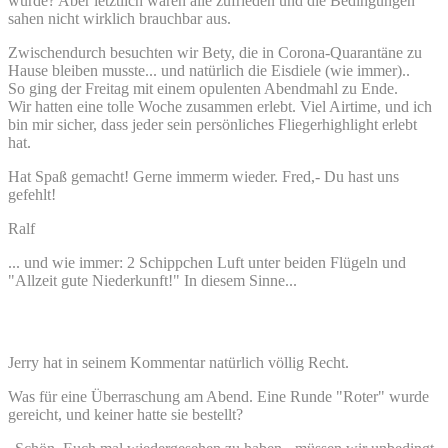
würde? Aber letztlich waren alle zufrieden und die Bedingungen
sahen nicht wirklich brauchbar aus.
Zwischendurch besuchten wir Bety, die in Corona-Quarantäne zu
Hause bleiben musste... und natürlich die Eisdiele (wie immer)..
So ging der Freitag mit einem opulenten Abendmahl zu Ende.
Wir hatten eine tolle Woche zusammen erlebt. Viel Airtime, und ich
bin mir sicher, dass jeder sein persönliches Fliegerhighlight erlebt
hat.
Hat Spaß gemacht! Gerne immerm wieder. Fred,- Du hast uns
gefehlt!
Ralf
... und wie immer: 2 Schippchen Luft unter beiden Flügeln und
"Allzeit gute Niederkunft!" In diesem Sinne...
Jerry hat in seinem Kommentar natürlich völlig Recht.
Was für eine Überraschung am Abend. Eine Runde "Roter" wurde
gereicht, und keiner hatte sie bestellt?