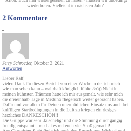
Schön, Euch mal wiedergesehen zu haben - müssen wir unbedingt
wiederholen. Vielleicht im nächsten Jahr?
2 Kommentare
Jerry Schroeder,
Oktober 3, 2021
Antworten
Lieber Ralf,
vielen Dank für diesen Bericht von einer Woche in der ich mich –
wie man sehen kann – wahrhaft königlich fühlte 8o))) Nicht in
meinen kühnsten Träumen hatte ich mir ausgemalt, wie sehr mich
die dreieinhalb Tage in Meduno fliegerisch weiter gebracht haben.
Dafür und vor allem für Deinen unermüdlichen Einsatz uns auch bei
kniffligen Startbedingungen in die Luft zu kriegen ein riesiges
herzliches DANKESCHÖN!!
Die Gruppe war sehr ‚kuschelig‘ und die Stimmung durchgängig
freudig entspannt – mir hat es mit euch viel Spaß gemacht!
Aus Chronisten-Sicht finde ich noch den Besuch von Michael und