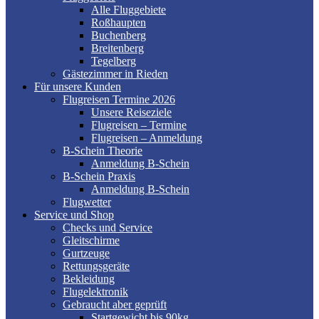
Alle Fluggebiete
Roßhaupten
Buchenberg
Breitenberg
Tegelberg
Gästezimmer in Rieden
Für unsere Kunden
Flugreisen Termine 2026
Unsere Reiseziele
Flugreisen – Termine
Flugreisen – Anmeldung
B-Schein Theorie
Anmeldung B-Schein
B-Schein Praxis
Anmeldung B-Schein
Flugwetter
Service und Shop
Checks und Service
Gleitschirme
Gurtzeuge
Rettungsgeräte
Bekleidung
Flugelektronik
Gebraucht aber geprüft
Startgewicht bis 90kg