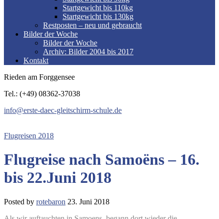
Startgewicht bis 110kg
Startgewicht bis 130kg
Restposten – neu und gebraucht
Bilder der Woche
Bilder der Woche
Archiv: Bilder 2004 bis 2017
Kontakt
Rieden am Forggensee
Tel.: (+49) 08362-37038
info@erste-daec-gleitschirm-schule.de
Flugreisen 2018
Flugreise nach Samoëns – 16.
bis 22.Juni 2018
Posted by
rotebaron
23. Juni 2018
Als wir auftauchten in Samoens, begann dort wieder die