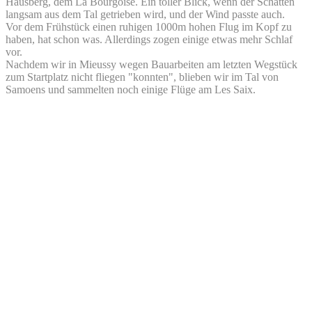
Hausberg, dem La Bourgoise. Ein toller Blick, wenn der Schatten
langsam aus dem Tal getrieben wird, und der Wind passte auch.
Vor dem Frühstück einen ruhigen 1000m hohen Flug im Kopf zu
haben, hat schon was. Allerdings zogen einige etwas mehr Schlaf
vor.
Nachdem wir in Mieussy wegen Bauarbeiten am letzten Wegstück
zum Startplatz nicht fliegen "konnten", blieben wir im Tal von
Samoens und sammelten noch einige Flüge am Les Saix.