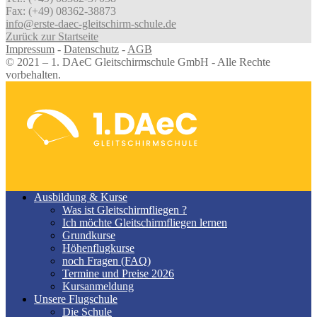
Fax: (+49) 08362-38873
info@erste-daec-gleitschirm-schule.de
Zurück zur Startseite
Impressum
-
Datenschutz
-
AGB
© 2021 – 1. DAeC Gleitschirmschule GmbH - Alle Rechte
vorbehalten.
Ausbildung & Kurse
Was ist Gleitschirmfliegen ?
Ich möchte Gleitschirmfliegen lernen
Grundkurse
Höhenflugkurse
noch Fragen (FAQ)
Termine und Preise 2026
Kursanmeldung
Unsere Flugschule
Die Schule