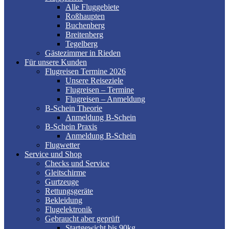
Alle Fluggebiete
Roßhaupten
Buchenberg
Breitenberg
Tegelberg
Gästezimmer in Rieden
Für unsere Kunden
Flugreisen Termine 2026
Unsere Reiseziele
Flugreisen – Termine
Flugreisen – Anmeldung
B-Schein Theorie
Anmeldung B-Schein
B-Schein Praxis
Anmeldung B-Schein
Flugwetter
Service und Shop
Checks und Service
Gleitschirme
Gurtzeuge
Rettungsgeräte
Bekleidung
Flugelektronik
Gebraucht aber geprüft
Startgewicht bis 90kg