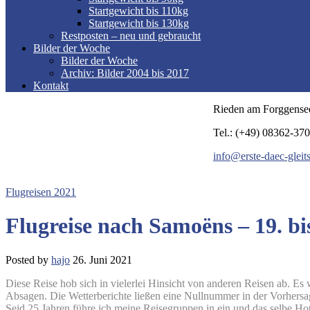
Startgewicht bis 110kg
Startgewicht bis 130kg
Restposten – neu und gebraucht
Bilder der Woche
Bilder der Woche
Archiv: Bilder 2004 bis 2017
Kontakt
Rieden am Forggense
Tel.: (+49) 08362-37
info@erste-daec-gleit
Flugreisen 2021
Flugreise nach Samoëns – 19. bi
Posted by
hajo
26. Juni 2021
Diese Reise hob sich in vielerlei Hinsicht von anderen Reisen ab. Es 
Absagen. Die Wetterberichte ließen eine Nullnummer in der Vorhersag
Seid 25 Jahren führe ich meine Reisegruppen in ein und das selbe Ho