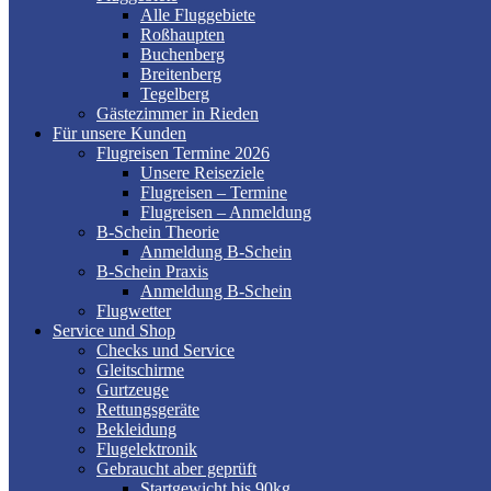
Alle Fluggebiete
Roßhaupten
Buchenberg
Breitenberg
Tegelberg
Gästezimmer in Rieden
Für unsere Kunden
Flugreisen Termine 2026
Unsere Reiseziele
Flugreisen – Termine
Flugreisen – Anmeldung
B-Schein Theorie
Anmeldung B-Schein
B-Schein Praxis
Anmeldung B-Schein
Flugwetter
Service und Shop
Checks und Service
Gleitschirme
Gurtzeuge
Rettungsgeräte
Bekleidung
Flugelektronik
Gebraucht aber geprüft
Startgewicht bis 90kg