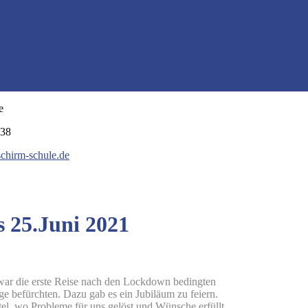
e
038
schirm-schule.de
s 25.Juni 2021
war die erste Reise
nach den Lockdown bedingten
e befürchten. Dazu gab es ein Jubiläum zu feiern.
tel, wo Probleme für uns gelöst und Wünsche erfüllt