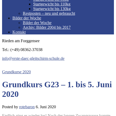
Startgewicht bis 110kg
Startgewicht bis 130kg
Restposten – neu und gebraucht
Bilder der Woche
Bilder der Woche
Archiv: Bilder 2004 bis 2017
Kontakt
Rieden am Forggensee
Tel.: (+49) 08362-37038
info@erste-daec-gleitschirm-schule.de
Grundkurse 2020
Grundkurs G23 – 1. bis 5. Juni
2020
Posted by
rotebaron
6. Juni 2020
Endlich ging es wieder los!
Nach der langen Zwangspause konnte