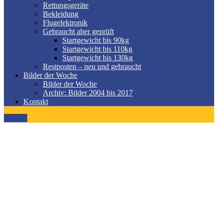
Rettungsgeräte
Bekleidung
Flugelektronik
Gebraucht aber geprüft
Startgewicht bis 90kg
Startgewicht bis 110kg
Startgewicht bis 130kg
Restposten – neu und gebraucht
Bilder der Woche
Bilder der Woche
Archiv: Bilder 2004 bis 2017
Kontakt
MENÜ