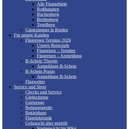
Alle Fluggebiete
Roßhaupten
Buchenberg
Breitenberg
Tegelberg
Gästezimmer in Rieden
Für unsere Kunden
Flugreisen Termine 2026
Unsere Reiseziele
Flugreisen – Termine
Flugreisen – Anmeldung
B-Schein Theorie
Anmeldung B-Schein
B-Schein Praxis
Anmeldung B-Schein
Flugwetter
Service und Shop
Checks und Service
Gleitschirme
Gurtzeuge
Rettungsgeräte
Bekleidung
Flugelektronik
Gebraucht aber geprüft
Startgewicht bis 90kg