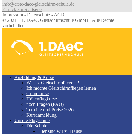
info@erste-daec-gleitschirm-schule.de
Zurück zur Startseite
Impressum
-
Datenschutz
-
AGB
© 2021 – 1. DAeC Gleitschirmschule GmbH - Alle Rechte
vorbehalten.
Ausbildung & Kurse
Was ist Gleitschirmfliegen ?
Ich möchte Gleitschirmfliegen lernen
Grundkurse
Höhenflugkurse
noch Fragen (FAQ)
Termine und Preise 2026
Kursanmeldung
Unsere Flugschule
Die Schule
Hier sind wir zu Hause