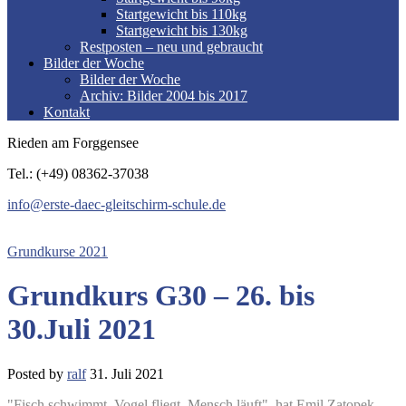
Startgewicht bis 110kg
Startgewicht bis 130kg
Restposten – neu und gebraucht
Bilder der Woche
Bilder der Woche
Archiv: Bilder 2004 bis 2017
Kontakt
Rieden am Forggensee
Tel.: (+49) 08362-37038
info@erste-daec-gleitschirm-schule.de
Grundkurse 2021
Grundkurs G30 – 26. bis
30.Juli 2021
Posted by
ralf
31. Juli 2021
"Fisch schwimmt, Vogel fliegt, Mensch läuft",
hat Emil Zatopek,