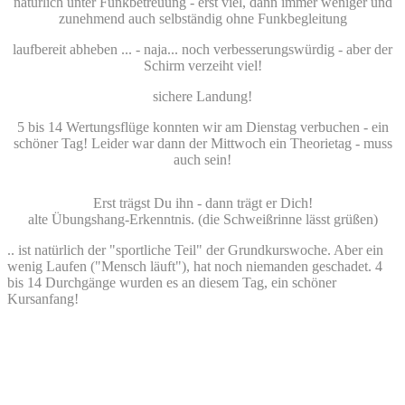
natürlich unter Funkbetreuung - erst viel, dann immer weniger und
zunehmend auch selbständig ohne Funkbegleitung
laufbereit abheben ... - naja... noch verbesserungswürdig - aber der
Schirm verzeiht viel!
sichere Landung!
5 bis 14 Wertungsflüge konnten wir am Dienstag verbuchen - ein
schöner Tag! Leider war dann der Mittwoch ein Theorietag - muss
auch sein!
Erst trägst Du ihn - dann trägt er Dich!
alte Übungshang-Erkenntnis. (die Schweißrinne lässt grüßen)
.. ist natürlich der "sportliche Teil" der Grundkurswoche. Aber ein
wenig Laufen ("Mensch läuft"), hat noch niemanden geschadet. 4
bis 14 Durchgänge wurden es an diesem Tag, ein schöner
Kursanfang!