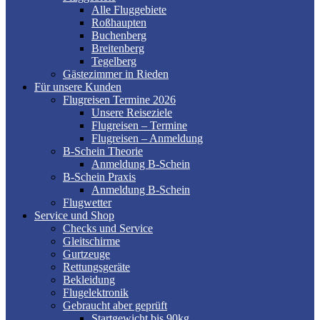
Alle Fluggebiete
Roßhaupten
Buchenberg
Breitenberg
Tegelberg
Gästezimmer in Rieden
Für unsere Kunden
Flugreisen Termine 2026
Unsere Reiseziele
Flugreisen – Termine
Flugreisen – Anmeldung
B-Schein Theorie
Anmeldung B-Schein
B-Schein Praxis
Anmeldung B-Schein
Flugwetter
Service und Shop
Checks und Service
Gleitschirme
Gurtzeuge
Rettungsgeräte
Bekleidung
Flugelektronik
Gebraucht aber geprüft
Startgewicht bis 90kg