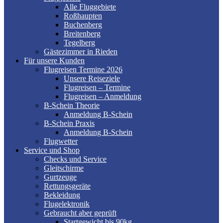
Alle Fluggebiete
Roßhaupten
Buchenberg
Breitenberg
Tegelberg
Gästezimmer in Rieden
Für unsere Kunden
Flugreisen Termine 2026
Unsere Reiseziele
Flugreisen – Termine
Flugreisen – Anmeldung
B-Schein Theorie
Anmeldung B-Schein
B-Schein Praxis
Anmeldung B-Schein
Flugwetter
Service und Shop
Checks und Service
Gleitschirme
Gurtzeuge
Rettungsgeräte
Bekleidung
Flugelektronik
Gebraucht aber geprüft
Startgewicht bis 90kg