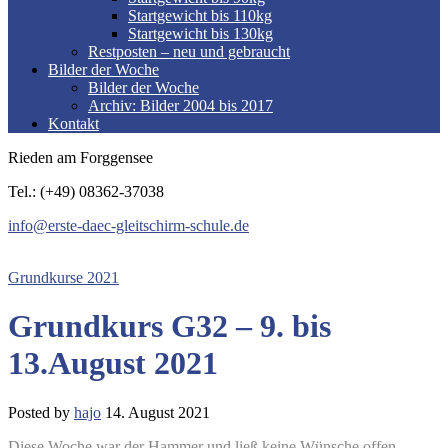
Startgewicht bis 110kg
Startgewicht bis 130kg
Restposten – neu und gebraucht
Bilder der Woche
Bilder der Woche
Archiv: Bilder 2004 bis 2017
Kontakt
Rieden am Forggensee
Tel.: (+49) 08362-37038
info@erste-daec-gleitschirm-schule.de
Grundkurse 2021
Grundkurs G32 – 9. bis
13.August 2021
Posted by
hajo
14. August 2021
Diese Woche war der Hammer und ließ keine Wünsche offen
.