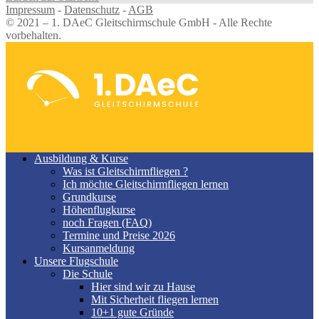
Impressum
-
Datenschutz
-
AGB
© 2021 – 1. DAeC Gleitschirmschule GmbH - Alle Rechte
vorbehalten.
Ausbildung & Kurse
Was ist Gleitschirmfliegen ?
Ich möchte Gleitschirmfliegen lernen
Grundkurse
Höhenflugkurse
noch Fragen (FAQ)
Termine und Preise 2026
Kursanmeldung
Unsere Flugschule
Die Schule
Hier sind wir zu Hause
Mit Sicherheit fliegen lernen
10+1 gute Gründe