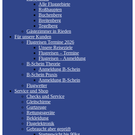
Alle Fluggebiete
Roßhaupten
Buchenberg
Breitenberg
Tegelberg
Gästezimmer in Rieden
Für unsere Kunden
Flugreisen Termine 2026
Unsere Reiseziele
Flugreisen – Termine
Flugreisen – Anmeldung
B-Schein Theorie
Anmeldung B-Schein
B-Schein Praxis
Anmeldung B-Schein
Flugwetter
Service und Shop
Checks und Service
Gleitschirme
Gurtzeuge
Rettungsgeräte
Bekleidung
Flugelektronik
Gebraucht aber geprüft
Startgewicht bis 90kg