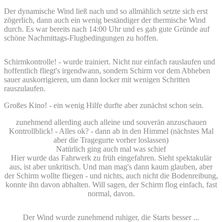
Der dynamische Wind ließ nach und so allmählich setzte sich erst
zögerlich, dann auch ein wenig beständiger der thermische Wind
durch. Es war bereits nach 14:00 Uhr und es gab gute Gründe auf
schöne Nachmittags-Flugbedingungen zu hoffen.
Schirmkontrolle! - wurde trainiert. Nicht nur einfach rauslaufen und
hoffentlich fliegt's irgendwann, sondern Schirm vor dem Abheben
sauer auskorrigieren, um dann locker mit wenigen Schritten
rauszulaufen.
Großes Kino! - ein wenig Hilfe durfte aber zunächst schon sein.
zunehmend allerding auch alleine und souverän anzuschauen
Kontrollblick! - Alles ok? - dann ab in den Himmel (nächstes Mal
aber die Tragegurte vorher loslassen)
Natürlich ging auch mal was schief
Hier wurde das Fahrwerk zu früh eingefahren. Sieht spektakulär
aus, ist aber unkritisch. Und man mag's dann kaum glauben, aber
der Schirm wollte fliegen - und nichts, auch nicht die Bodenreibung,
konnte ihn davon abhalten. Will sagen, der Schirm flog einfach, fast
normal, davon.
Der Wind wurde zunehmend ruhiger, die Starts besser ...