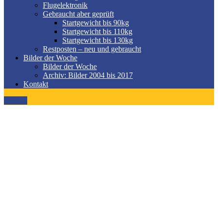
Flugelektronik
Gebraucht aber geprüft
Startgewicht bis 90kg
Startgewicht bis 110kg
Startgewicht bis 130kg
Restposten – neu und gebraucht
Bilder der Woche
Bilder der Woche
Archiv: Bilder 2004 bis 2017
Kontakt
MENÜ