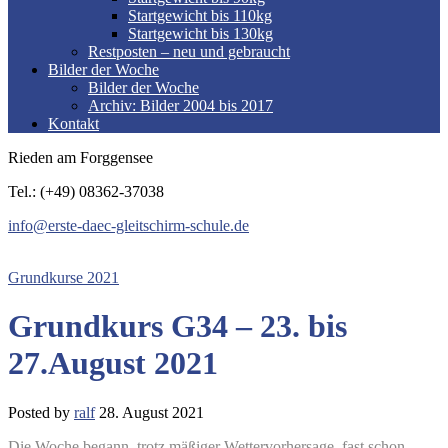
Startgewicht bis 110kg
Startgewicht bis 130kg
Restposten – neu und gebraucht
Bilder der Woche
Bilder der Woche
Archiv: Bilder 2004 bis 2017
Kontakt
Rieden am Forggensee
Tel.: (+49) 08362-37038
info@erste-daec-gleitschirm-schule.de
Grundkurse 2021
Grundkurs G34 – 23. bis
27.August 2021
Posted by
ralf
28. August 2021
Die Woche begann, trotz mäßiger Wettervorhersage, fast schon