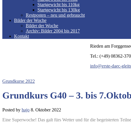
Startgewicht bis 110kg
Startgewicht bis 130kg
Restposten – neu und gebraucht
Bilder der Woche
Bilder der Woche
Archiv: Bilder 2004 bis 2017
Kontakt
Rieden am Forggense
Tel.: (+49) 08362-37
info@erste-daec-gleit
Grundkurse 2022
Grundkurs G40 – 3. bis 7.Oktob
Posted by
hajo
8. Oktober 2022
Eine Superwoche! Das galt fürs Wetter und für die begeisterten Tei