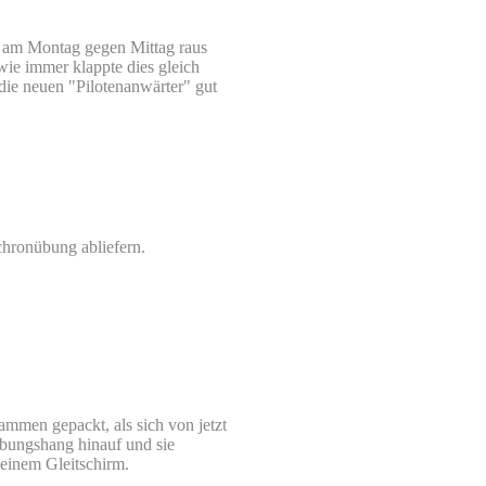
 am Montag gegen Mittag raus
ie immer klappte dies gleich
die neuen "Pilotenanwärter" gut
chronübung abliefern.
ammen gepackt, als sich von jetzt
Übungshang hinauf und sie
 einem Gleitschirm.