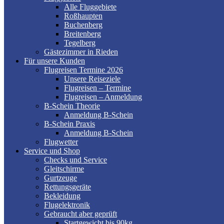
Alle Fluggebiete
Roßhaupten
Buchenberg
Breitenberg
Tegelberg
Gästezimmer in Rieden
Für unsere Kunden
Flugreisen Termine 2026
Unsere Reiseziele
Flugreisen – Termine
Flugreisen – Anmeldung
B-Schein Theorie
Anmeldung B-Schein
B-Schein Praxis
Anmeldung B-Schein
Flugwetter
Service und Shop
Checks und Service
Gleitschirme
Gurtzeuge
Rettungsgeräte
Bekleidung
Flugelektronik
Gebraucht aber geprüft
Startgewicht bis 90kg