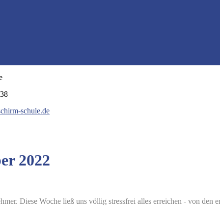
e
038
schirm-schule.de
er 2022
lnehmer. Diese Woche
ließ uns völlig stressfrei alles erreichen - von de