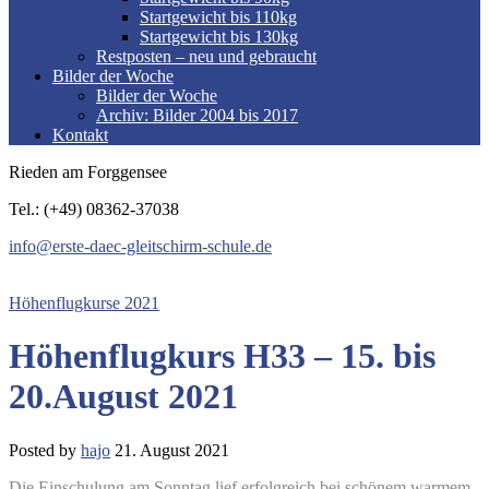
Startgewicht bis 110kg
Startgewicht bis 130kg
Restposten – neu und gebraucht
Bilder der Woche
Bilder der Woche
Archiv: Bilder 2004 bis 2017
Kontakt
Rieden am Forggensee
Tel.: (+49) 08362-37038
info@erste-daec-gleitschirm-schule.de
Höhenflugkurse 2021
Höhenflugkurs H33 – 15. bis
20.August 2021
Posted by
hajo
21. August 2021
Die Einschulung am Sonntag lief erfolgreich bei schönem
warmem