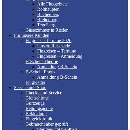
Alle Fluggebiete
Roßhaupten
Buchenberg
Breitenberg
Tegelberg
Gästezimmer in Rieden
Für unsere Kunden
Flugreisen Termine 2026
Unsere Reiseziele
Flugreisen – Termine
Flugreisen – Anmeldung
B-Schein Theorie
Anmeldung B-Schein
B-Schein Praxis
Anmeldung B-Schein
Flugwetter
Service und Shop
Checks und Service
Gleitschirme
Gurtzeuge
Rettungsgeräte
Bekleidung
Flugelektronik
Gebraucht aber geprüft
Startgewicht bis 90kg