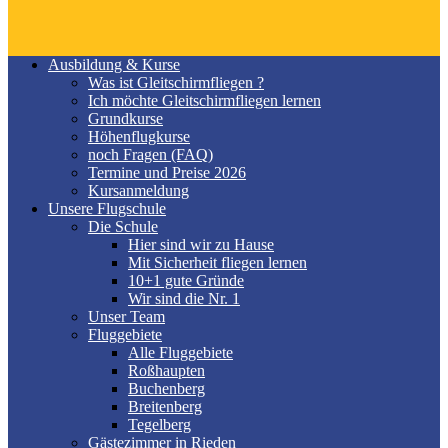
Ausbildung & Kurse
Was ist Gleitschirmfliegen ?
Ich möchte Gleitschirmfliegen lernen
Grundkurse
Höhenflugkurse
noch Fragen (FAQ)
Termine und Preise 2026
Kursanmeldung
Unsere Flugschule
Die Schule
Hier sind wir zu Hause
Mit Sicherheit fliegen lernen
10+1 gute Gründe
Wir sind die Nr. 1
Unser Team
Fluggebiete
Alle Fluggebiete
Roßhaupten
Buchenberg
Breitenberg
Tegelberg
Gästezimmer in Rieden