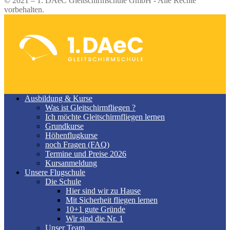
© 2021 – 1. DAeC Gleitschirmschule GmbH - Alle Rechte
vorbehalten.
Ausbildung & Kurse
Was ist Gleitschirmfliegen ?
Ich möchte Gleitschirmfliegen lernen
Grundkurse
Höhenflugkurse
noch Fragen (FAQ)
Termine und Preise 2026
Kursanmeldung
Unsere Flugschule
Die Schule
Hier sind wir zu Hause
Mit Sicherheit fliegen lernen
10+1 gute Gründe
Wir sind die Nr. 1
Unser Team