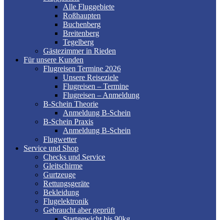
Alle Fluggebiete
Roßhaupten
Buchenberg
Breitenberg
Tegelberg
Gästezimmer in Rieden
Für unsere Kunden
Flugreisen Termine 2026
Unsere Reiseziele
Flugreisen – Termine
Flugreisen – Anmeldung
B-Schein Theorie
Anmeldung B-Schein
B-Schein Praxis
Anmeldung B-Schein
Flugwetter
Service und Shop
Checks und Service
Gleitschirme
Gurtzeuge
Rettungsgeräte
Bekleidung
Flugelektronik
Gebraucht aber geprüft
Startgewicht bis 90kg