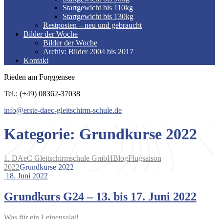
Startgewicht bis 110kg
Startgewicht bis 130kg
Restposten – neu und gebraucht
Bilder der Woche
Bilder der Woche
Archiv: Bilder 2004 bis 2017
Kontakt
Rieden am Forggensee
Tel.: (+49) 08362-37038
info@erste-daec-gleitschirm-schule.de
Kategorie:
Grundkurse 2022
1. DAeC Gleitschirmschule GmbH
Blog
Flugsaison
2022
Grundkurse 2022
18. Juni 2022
Grundkurs G24 – 13. bis 17. Juni 2022
Was für ein Leinensalat!