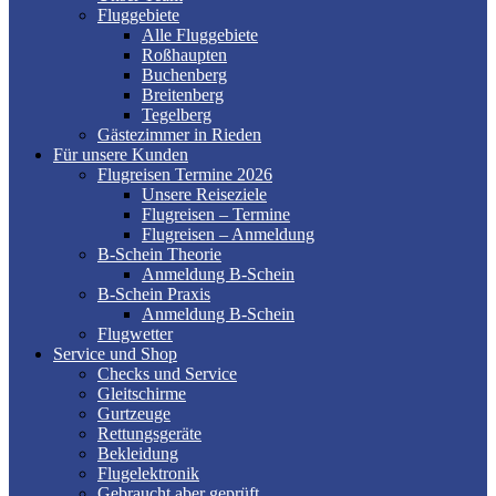
Fluggebiete
Alle Fluggebiete
Roßhaupten
Buchenberg
Breitenberg
Tegelberg
Gästezimmer in Rieden
Für unsere Kunden
Flugreisen Termine 2026
Unsere Reiseziele
Flugreisen – Termine
Flugreisen – Anmeldung
B-Schein Theorie
Anmeldung B-Schein
B-Schein Praxis
Anmeldung B-Schein
Flugwetter
Service und Shop
Checks und Service
Gleitschirme
Gurtzeuge
Rettungsgeräte
Bekleidung
Flugelektronik
Gebraucht aber geprüft